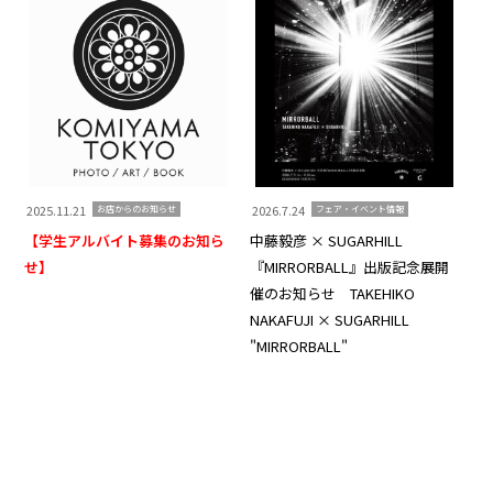
2025.11.21
2026.7.24
20
お店からのお知らせ
フェア・イベント情報
【学生アルバイト募集のお知ら
中藤毅彦 × SUGARHILL
Ko
せ】
『MIRRORBALL』出版記念展開
Th
催のお知らせ TAKEHIKO
知
NAKAFUJI × SUGARHILL
"MIRRORBALL"