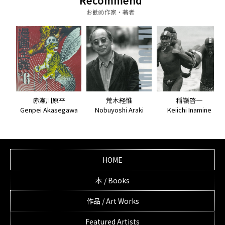
Recommend
お勧め作家・著者
荒木経惟
赤瀬川原平
稲嶺啓一
Nobuyoshi Araki
Genpei Akasegawa
Keiichi Inamine
HOME
本 / Books
作品 / Art Works
Featured Artists