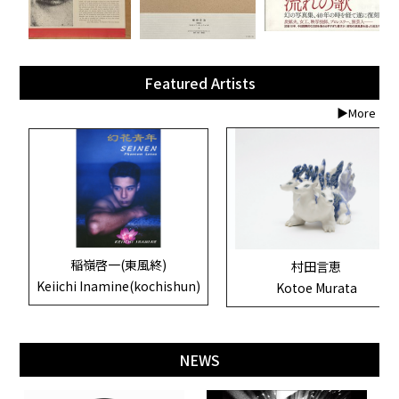
Featured Artists
▶More
稲嶺啓一(東風終)
村田言恵
Keiichi Inamine(kochishun)
Kotoe Murata
NEWS