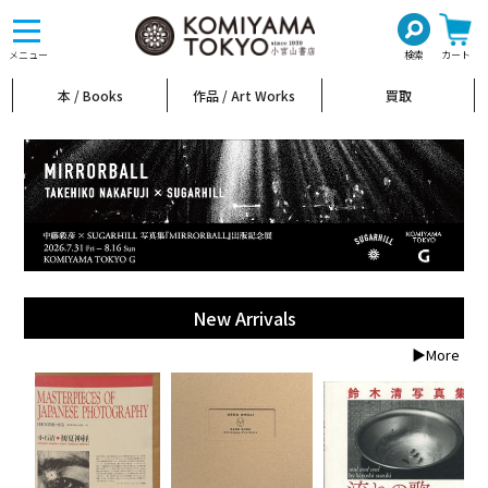
toggle
navigation
メニュー
検索
カート
本 / Books
作品 / Art Works
買取
New Arrivals
▶More