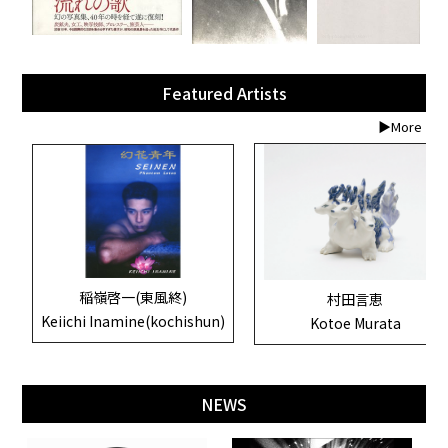
Featured Artists
▶More
稲嶺啓一(東風終)
村田言恵
Keiichi Inamine(kochishun)
Kotoe Murata
NEWS