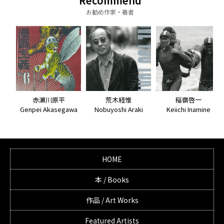
Recommend
お勧め作家・著者
荒木経惟
赤瀬川原平
稲嶺啓一
Nobuyoshi Araki
Genpei Akasegawa
Keiichi Inamine
HOME
本 / Books
作品 / Art Works
Featured Artists