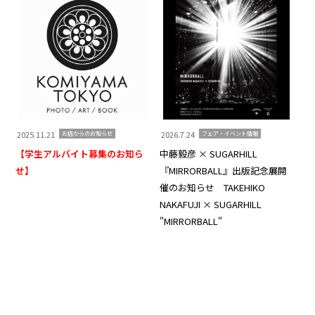
2025.11.21
2026.7.24
20
お店からのお知らせ
フェア・イベント情報
【学生アルバイト募集のお知ら
中藤毅彦 × SUGARHILL
Ko
せ】
『MIRRORBALL』出版記念展開
Th
催のお知らせ TAKEHIKO
知
NAKAFUJI × SUGARHILL
"MIRRORBALL"