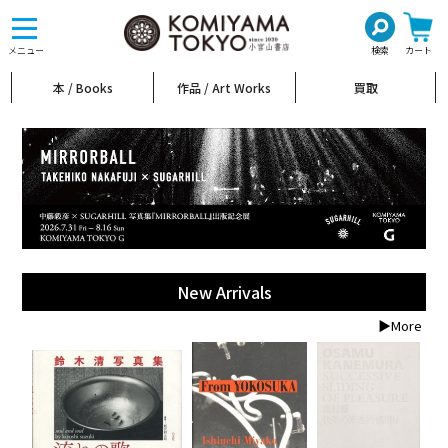
toggle
navigation
メニュー
検索
カート
本 / Books
作品 / Art Works
買取
New Arrivals
▶More