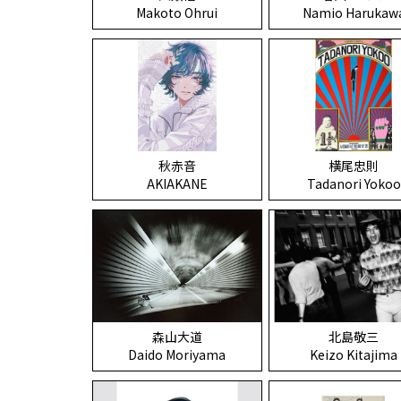
Makoto Ohrui
Namio Harukaw
秋赤音
横尾忠則
AKIAKANE
Tadanori Yokoo
北島敬三
森山大道
Keizo Kitajima
Daido Moriyama