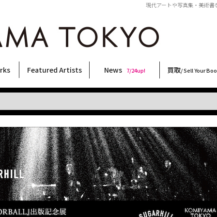
現代アートや写真集・美術書など
rks
Featured Artists
News
買取
7/24up!
/ Sell Your Bo
ィー
ート
ス
orks
稲嶺啓一(東風終)
村田言恵
丸岡和吾
Rico Casella
キム・ロートン
菅谷晋一
柴田亜美
内藤啓介
CHRIS
春川ナミオ
林月光
森山大道
横尾忠則
天野タケル
内藤ルネ
二本木里美
COOKIE
大類信
大西洋介
三島剛
三島由紀夫
須藤昌人
佐伯俊男
北島敬三
秋赤音
新着・おすすめ商品
フェア・イベント情報
お店からのお知らせ
買取ブログ
買取専用フォー
古書 / 古本の買
美術品の買取
出張買取につい
宅配買取につい
店頭買取につい
よくある質問
9/7up!
6/1up!
7/24up!
 ART LABEL
Keiichi Inamine(kochishun)
Kotoe Murata
Kazumichi Maruoka
(Babybrush)
Kim Laughton
Shinichi Sugaya
Ami Shibata
Keisuke Naito
CHRIS
Namio Harukawa
Gekko Hayashi
Daido Moriyama
Tadanori Yokoo
TAKERU AMANO
Rune Naito
Satomi Nihongi
野性爆弾くっきー！
Makoto Ohrui
Yosuke Onishi
Go Mishima
Yukio Mishima
Masato Sudo
Toshio Saeki
Keizo Kitajima
AKIAKANE