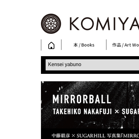
本 / Books
作品 / Art Wo
写真集
ファッション
アート / 美術
文学・人文
日本文化
新刊
SALE
フォトグラフ
ポスター
ストリートア
立体・その他
アートワーク
Primary Artw
版画
Photobooks
Fashion
Art
Literature & Humanities
Japanese Culture
New Books
SALE
Photography
Posters
Street Art
Sculptures / etc
Art Works
KOMIYAMA TOKYO
Prints