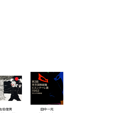
田中一光
佐伯俊男