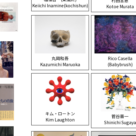
村田言恵
Keiichi Inamine(kochishun)
Kotoe Murata
丸岡和吾
Rico Casella
Kazumichi Maruoka
(Babybrush)
キム・ロートン
菅谷晋一
Kim Laughton
Shinichi Sugaya