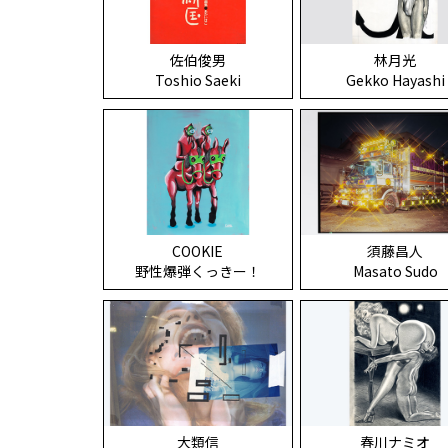
佐伯俊男
林月光
Toshio Saeki
Gekko Hayashi
COOKIE
須藤昌人
野性爆弾くっきー！
Masato Sudo
大類信
春川ナミオ