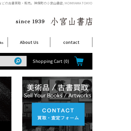
の古書買取・販売。神保町の小宮山書店 / KOMIYAMA TOKYO
About Us
contact
oks
店舗案内
ご注文について
特定商取引法に関する表示
プライバシーポリシー
ム
取
て
て
て
Shop Infomation
How to Order
Shopping Cart
(0)