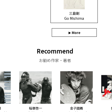
三島剛
Go Mishima
More
Recommend
お勧め作家・著者
惟
稲嶺啓一
金子國義