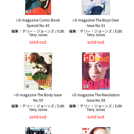
i-D magazine Comic Book
i-D magazine The Boys Own
Special No.43
Issue No.51
編集：テリー・ジョーンズ / Edit:
編集：テリー・ジョーンズ / Edit:
Terry Jones
Terry Jones
sold out
sold out
i-D magazine The Body Issue
i-D magazine The Revolution
No.59
Issue No.58
編集：テリー・ジョーンズ / Edit:
編集：テリー・ジョーンズ / Edit:
Terry Jones
Terry Jones
sold out
sold out