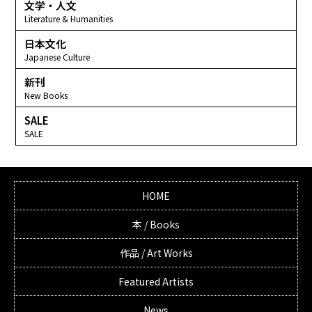
文学・人文
Literature & Humanities
日本文化
Japanese Culture
新刊
New Books
SALE
SALE
HOME
本 / Books
作品 / Art Works
Featured Artists
News