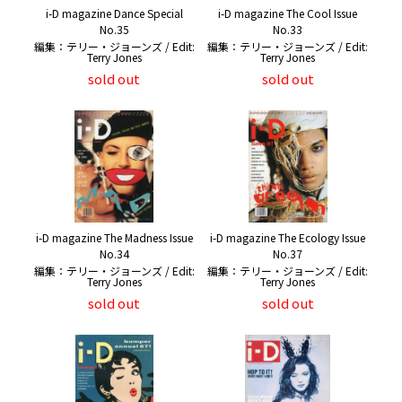
i-D magazine Dance Special
i-D magazine The Cool Issue
No.35
No.33
編集：テリー・ジョーンズ / Edit:
編集：テリー・ジョーンズ / Edit:
Terry Jones
Terry Jones
sold out
sold out
i-D magazine The Madness Issue
i-D magazine The Ecology Issue
No.34
No.37
編集：テリー・ジョーンズ / Edit:
編集：テリー・ジョーンズ / Edit:
Terry Jones
Terry Jones
sold out
sold out