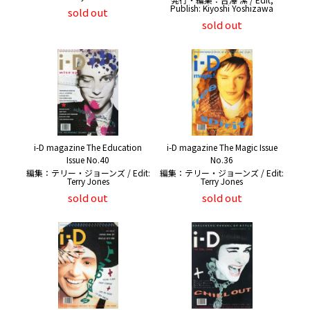
Publish: Kiyoshi Yoshizawa
sold out
sold out
i-D magazine The Education
i-D magazine The Magic Issue
Issue No.40
No.36
編集：テリー・ジョーンズ / Edit:
編集：テリー・ジョーンズ / Edit:
Terry Jones
Terry Jones
sold out
sold out