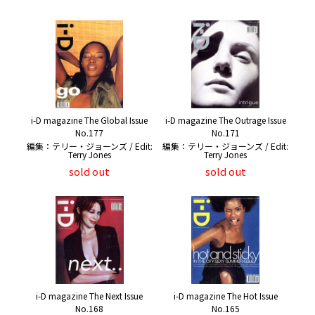
i-D magazine The Global Issue
i-D magazine The Outrage Issue
No.177
No.171
編集：テリー・ジョーンズ / Edit:
編集：テリー・ジョーンズ / Edit:
Terry Jones
Terry Jones
sold out
sold out
i-D magazine The Next Issue
i-D magazine The Hot Issue
No.168
No.165