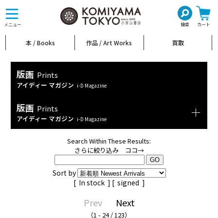
toggle
navigation
メニュー
検索
カート
本 / Books
作品 / Art Works
買取
版画
Prints
アイディー マガジン
i-D Magazine
版画
Prints
アイディー マガジン
i-D Magazine
Search Within These Results:
さらに絞り込み ココ→
Sort by
[
In stock
] [
signed
]
Prev
Next
（1 - 24 / 123）