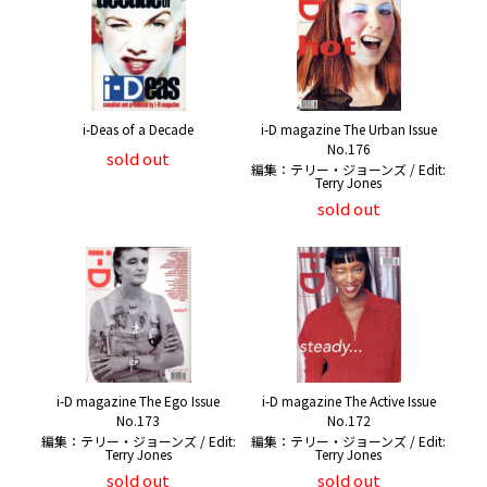
i-Deas of a Decade
i-D magazine The Urban Issue
No.176
sold out
編集：テリー・ジョーンズ / Edit:
Terry Jones
sold out
i-D magazine The Ego Issue
i-D magazine The Active Issue
No.173
No.172
編集：テリー・ジョーンズ / Edit:
編集：テリー・ジョーンズ / Edit:
Terry Jones
Terry Jones
sold out
sold out