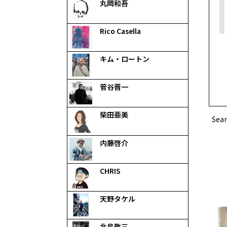
丸岡和吾
Rico Casella
キム・ロートン
菅谷晋一
柴田亜美
Sear
内藤啓介
CHRIS
天野タケル
北島敬三