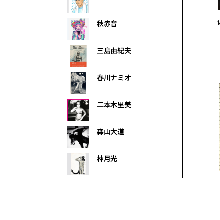
秋赤音
三島由紀夫
春川ナミオ
二本木里美
森山大道
林月光