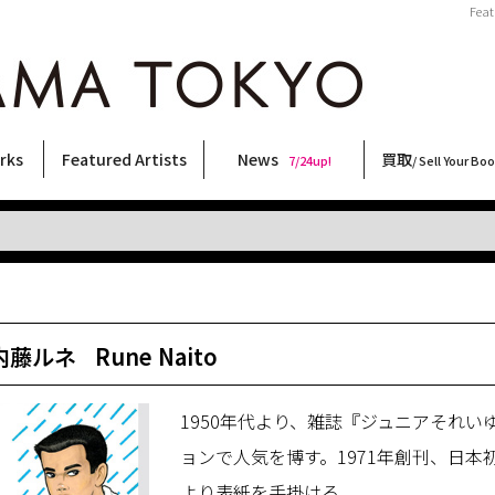
Fea
rks
Featured Artists
News
買取
7/24up!
/ Sell Your Bo
ィー
ート
ス
orks
稲嶺啓一(東風終)
村田言恵
丸岡和吾
Rico Casella
キム・ロートン
菅谷晋一
柴田亜美
内藤啓介
CHRIS
春川ナミオ
大西洋介
北島敬三
三島由紀夫
森山大道
林月光
天野タケル
三島剛
佐伯俊男
内藤ルネ
COOKIE
二本木里美
秋赤音
大類信
横尾忠則
須藤昌人
新着・おすすめ商品
フェア・イベント情報
お店からのお知らせ
買取ブログ
買取専用フォー
古書 / 古本の買
美術品の買取
出張買取につい
宅配買取につい
店頭買取につい
よくある質問
9/7up!
6/1up!
7/24up!
 ART LABEL
Keiichi Inamine(kochishun)
Kotoe Murata
Kazumichi Maruoka
(Babybrush)
Kim Laughton
Shinichi Sugaya
Ami Shibata
Keisuke Naito
CHRIS
Namio Harukawa
Yosuke Onishi
Keizo Kitajima
Yukio Mishima
Daido Moriyama
Gekko Hayashi
TAKERU AMANO
Go Mishima
Toshio Saeki
Rune Naito
野性爆弾くっきー！
Satomi Nihongi
AKIAKANE
Makoto Ohrui
Tadanori Yokoo
Masato Sudo
内藤ルネ
Rune Naito
1950年代より、雑誌『ジュニアそれ
ョンで人気を博す。1971年創刊、日本
より表紙を手掛ける。