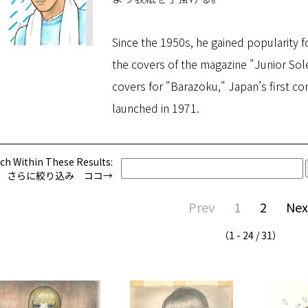
Since the 1950s, he gained popularity for
the covers of the magazine "Junior Sole
covers for "Barazoku," Japan’s first c
launched in 1971.
ch Within These Results:
さらに絞り込み ココ→
Prev
1
2
Nex
（1 - 24 / 31）