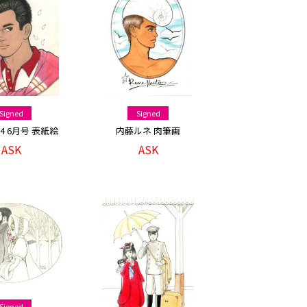
Signed
Signed
84 6月号 表紙絵
内藤ルネ 肉筆画
ASK
ASK
Signed