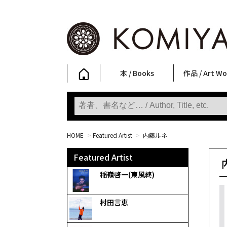
本 / Books
作品 / Art Wo
写真集
ファッション
アート / 美術
文学・人文
日本文化
新刊
SALE
フォトグラフ
ポスター
ストリートア
立体・その他
アートワーク
Primary Artw
版画
Photobooks
Fashion
Art
Literature & Humanities
Japanese Culture
New Books
SALE
Photography
Posters
Street Art
Sculptures / etc
Art Works
KOMIYAMA TOKYO
Prints
HOME
>
Featured Artist
>
内藤ルネ
Featured Artist
稲嶺啓一(東風終)
村田言恵