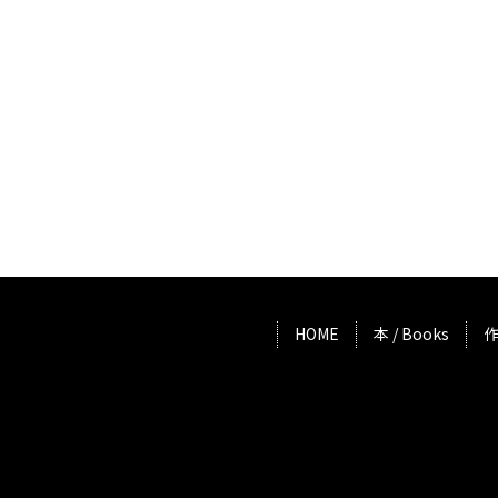
HOME
本 / Books
作