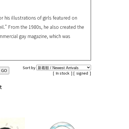
 his illustrations of girls featured on
il." From the 1980s, he also created the
ommercial gay magazine, which was
Sort by
[
In stock
] [
signed
]
t