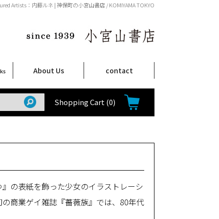
tured Artists：内藤ルネ | 神保町の小宮山書店 / KOMIYAMA TOKYO
About Us
contact
oks
店舗案内
ご注文について
特定商取引法に関する表示
プライバシーポリシー
ム
取
て
て
て
Shop Infomation
How to Order
Shopping Cart
(0)
いゆ』の表紙を飾った少女のイラストレーシ
初の商業ゲイ雑誌『薔薇族』では、80年代