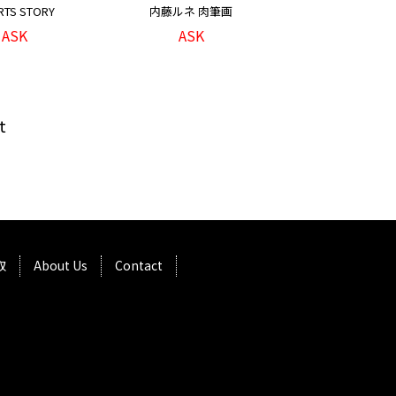
RTS STORY
内藤ルネ 肉筆画
ASK
ASK
t
取
About Us
Contact