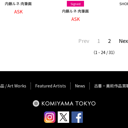
内藤ルネ 肉筆画
SHO
Signed
ASK
内藤ルネ 肉筆画
ASK
Prev
1
2
Nex
（1 - 24 / 31）
品 / Art Works
Featured Artists
News
古書・美術作品買