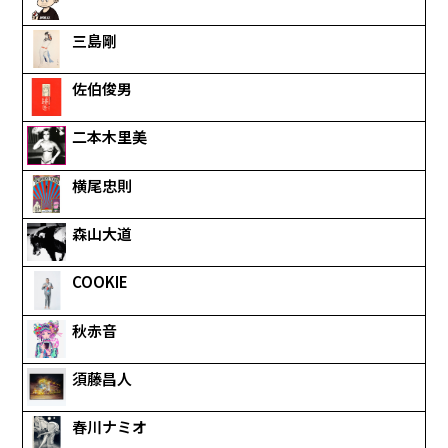
三島剛
佐伯俊男
二本木里美
横尾忠則
森山大道
COOKIE
秋赤音
須藤昌人
春川ナミオ