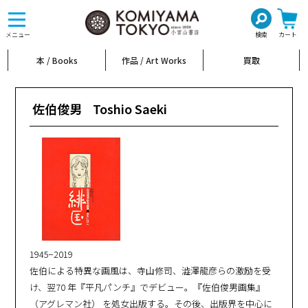
toggle
navigation
メニュー
検索
カート
本 / Books
作品 / Art Works
買取
佐伯俊男
Toshio Saeki
1945−2019
佐伯による特異な画風は、寺山修司、澁澤龍彦らの激励を受
け、翌70 年『平凡パンチ』でデビュー。『佐伯俊男画集』
（アグレマン社） を処女出版する。その後、出版界を中心に