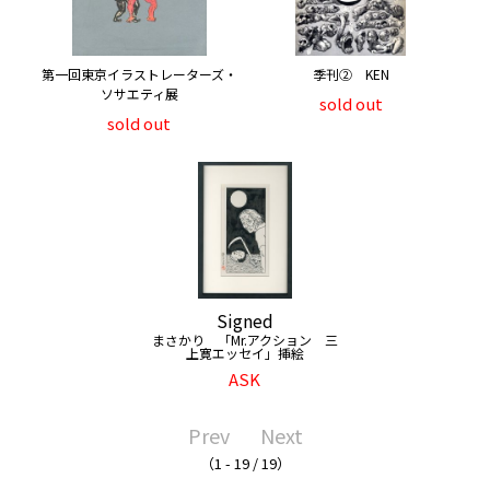
第一回東京イラストレーターズ・
季刊② KEN
ソサエティ展
sold out
sold out
Signed
まさかり 「Mr.アクション 三
上寛エッセイ」挿絵
ASK
Prev
Next
（1 - 19 / 19）