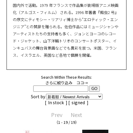
国内外で活動。1979 年フランスで作品集が劇場版アニメ映画
化（アルゴス・フィルム） される。1996 年著書『痴虫2 号』
の序文にティモシー・リアリィ博士から“エロティック・エン
ジニア”との賛辞を贈られる。佐伯作品にはミュージシャンや
アーティストたちの支持者も多く、ジョンとヨーコのレコー
ド・ジャケット、山下洋輔トリオのコンサートポスター、イ
ンキュバスの舞台背景画などでも異彩を放つ。米国、フラン
ス、イスラエル、英国など各地で個展を開催。
Search Within These Results:
さらに絞り込み ココ→
Sort by
[
In stock
] [
signed
]
Prev
Next
（1 - 19 / 19）