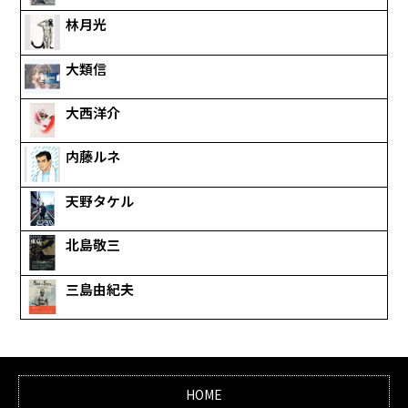
林月光
大類信
大西洋介
内藤ルネ
天野タケル
北島敬三
三島由紀夫
HOME