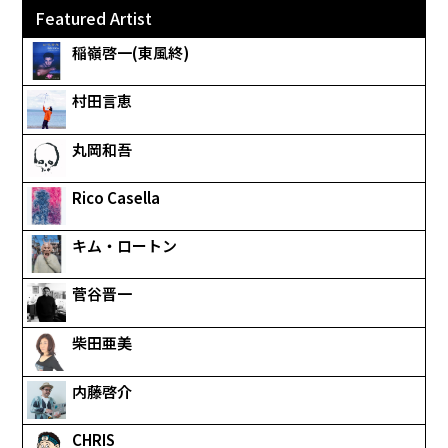
Featured Artist
稲嶺啓一(東風終)
村田言恵
丸岡和吾
Rico Casella
キム・ロートン
菅谷晋一
柴田亜美
内藤啓介
CHRIS