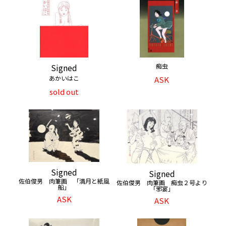
Signed
痴虫
あかいはこ
ASK
sold out
Signed
Signed
佐伯俊男 肉筆画 「満月と紙風
佐伯俊男 肉筆画 痴虫２号より
船」
「邪宴」
ASK
ASK