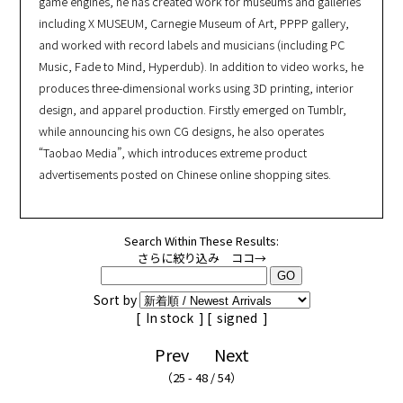
game engines, he has created work for museums and galleries
including X MUSEUM, Carnegie Museum of Art, PPPP gallery,
and worked with record labels and musicians (including PC
Music, Fade to Mind, Hyperdub). In addition to video works, he
produces three-dimensional works using 3D printing, interior
design, and apparel production. Firstly emerged on Tumblr,
while announcing his own CG designs, he also operates
“Taobao Media”, which introduces extreme product
advertisements posted on Chinese online shopping sites.
Search Within These Results:
さらに絞り込み ココ→
Sort by
[
In stock
] [
signed
]
Prev
Next
（25 - 48 / 54）