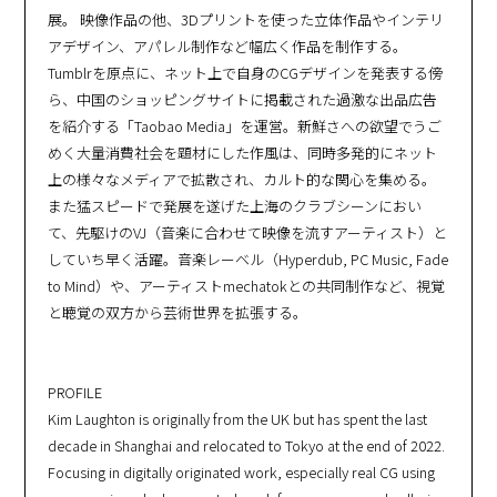
展。 映像作品の他、3Dプリントを使った立体作品やインテリ
アデザイン、アパレル制作など幅広く作品を制作する。
Tumblrを原点に、ネット上で自身のCGデザインを発表する傍
ら、中国のショッピングサイトに掲載された過激な出品広告
を紹介する「Taobao Media」を運営。新鮮さへの欲望でうご
めく大量消費社会を題材にした作風は、同時多発的にネット
上の様々なメディアで拡散され、カルト的な関心を集める。
また猛スピードで発展を遂げた上海のクラブシーンにおい
て、先駆けのVJ（音楽に合わせて映像を流すアーティスト）と
していち早く活躍。音楽レーベル（Hyperdub, PC Music, Fade
to Mind）や、アーティストmechatokとの共同制作など、視覚
と聴覚の双方から芸術世界を拡張する。
PROFILE
Kim Laughton is originally from the UK but has spent the last
decade in Shanghai and relocated to Tokyo at the end of 2022.
Focusing in digitally originated work, especially real CG using