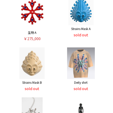
Strains Mask A
生物 A
sold out
￥275,000
Strains Mask B
Deity shirt
sold out
sold out