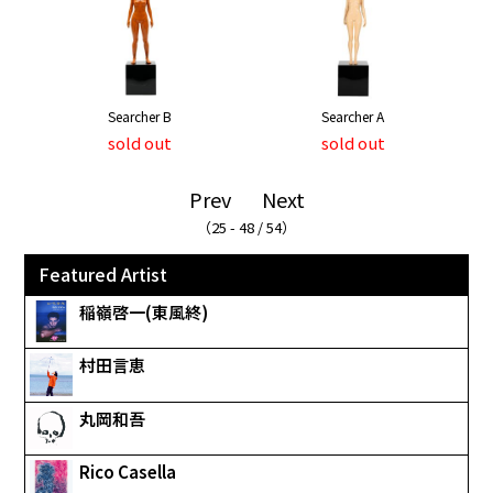
Searcher B
Searcher A
sold out
sold out
Prev
Next
（25 - 48 / 54）
Featured Artist
稲嶺啓一(東風終)
村田言恵
丸岡和吾
Rico Casella