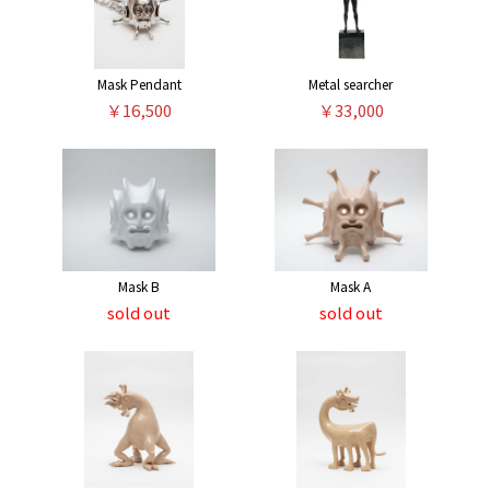
Mask Pendant
Metal searcher
￥16,500
￥33,000
Mask B
Mask A
sold out
sold out