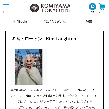
toggle
navigation
メニュー
検索
カート
本 / Books
作品 / Art Works
買取
キム・ロートン
Kim Laughton
英国出身のデジタルアーティスト。上海で13年間を過ごした
のち、2022年に東京へ活動拠点を移す。デジタルアートの中
でも特にゲーム エンジンを使用したリアル CG に焦点を当
て、北京X MUSEUMや、米カーネギー博物館などに作品を出