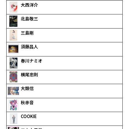
大西洋介
北島敬三
三島剛
須藤昌人
春川ナミオ
横尾忠則
大類信
秋赤音
COOKIE