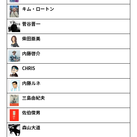
キム・ロートン
菅谷晋一
柴田亜美
内藤啓介
CHRIS
内藤ルネ
三島由紀夫
佐伯俊男
森山大道