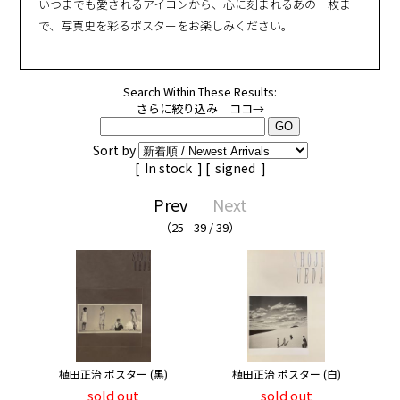
いつまでも愛されるアイコンから、心に刻まれるあの一枚ま
で、写真史を彩るポスターをお楽しみください。
Search Within These Results:
さらに絞り込み ココ→
Sort by
[
In stock
] [
signed
]
Prev
Next
（25 - 39 / 39）
植田正治 ポスター (黒)
植田正治 ポスター (白)
sold out
sold out