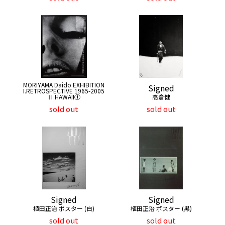
MORIYAMA Daido EXHIBITION
Signed
I.RETROSPECTIVE 1965-2005
Ⅱ.HAWAII①
高倉健
sold out
sold out
Signed
Signed
植田正治 ポスター (白)
植田正治 ポスター (黒)
sold out
sold out