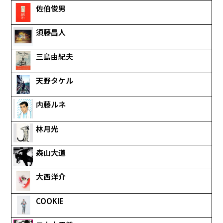
佐伯俊男
須藤昌人
三島由紀夫
天野タケル
内藤ルネ
林月光
森山大道
大西洋介
COOKIE