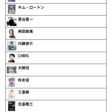
キム・ロートン
菅谷晋一
柴田亜美
内藤啓介
CHRIS
大類信
秋赤音
三島剛
北島敬三