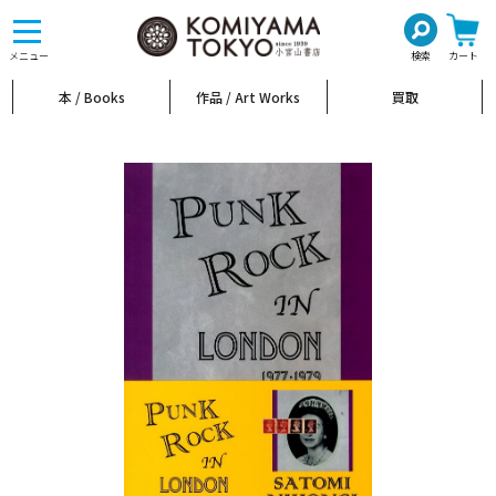
toggle
navigation
メニュー
検索
カート
本 / Books
作品 / Art Works
買取