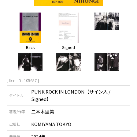
Back
Signed
[ Item ID : 105637 ]
PUNK ROCK IN LONDON【サイン入 /
タイトル
Signed】
二本木里美
著者/作家
KOMIYAMA TOKYO
出版社
2024年
発行年