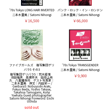
'70s Tokyo LONG HAIR INVERTED
パンク・ロック・イン・ロンドン
二本木里美 / Satomi Nihongi
二本木里美 / Satomi Nihongi
￥16,500
￥66,000
ファイブガールズ 複写集団ゲリ
'70s Tokyo TRANSGENDER
バラ5 その3
二本木里美 / Satomi Nihongi
複写集団ゲリバラ5：荒木経惟
￥9,900
池田福男 高瀬芳夫 田母上尚
久 八重幡浩司 ゲスト写真家：
二本木里美 序文：内田栄一 /
Geribara5: Nobuyoshi Araki,
Fukuo Ikeda, Yoshio Takase,
Takahisa Tamogami, Kohji
Yaehata Guest photographer:
Satomi Nihongi Foreword: Eiichi
Uchida
sold out