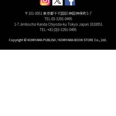
〒101-0051 東京都千代田区神田神保町1-7
TEL:03-3291-0495
1-7 Jimbocho Kanda Chiyoda-ku Tokyo Japan 1010051
TEL: +81 (0)3-3291-0495
Copyright © KOMIYAMA PUBLISH / KOMIYAMA BOOK STORE Co., Ltd..