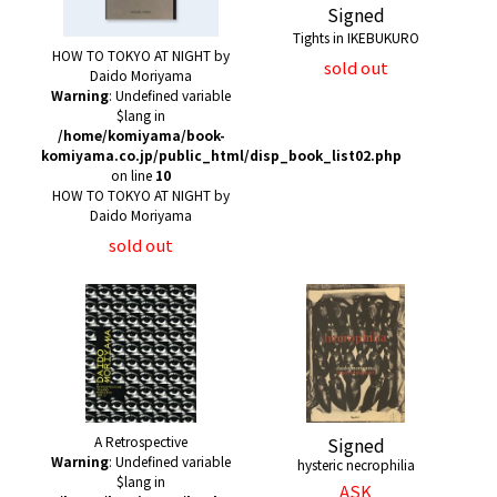
Signed
Tights in IKEBUKURO
HOW TO TOKYO AT NIGHT by
sold out
Daido Moriyama
Warning
: Undefined variable
$lang in
/home/komiyama/book-
komiyama.co.jp/public_html/disp_book_list02.php
on line
10
HOW TO TOKYO AT NIGHT by
Daido Moriyama
sold out
A Retrospective
Signed
Warning
: Undefined variable
hysteric necrophilia
$lang in
ASK