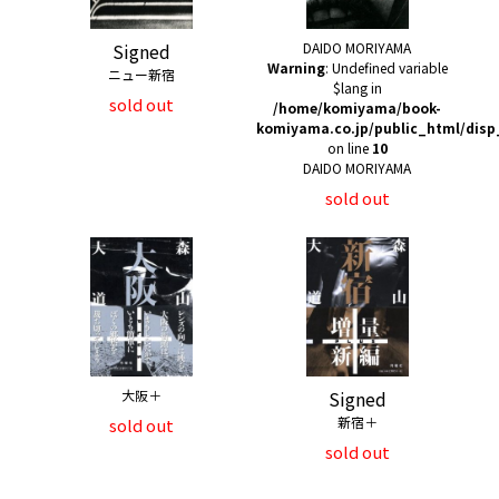
Signed
DAIDO MORIYAMA
Warning
: Undefined variable
ニュー新宿
$lang in
sold out
/home/komiyama/book-
komiyama.co.jp/public_html/disp
on line
10
DAIDO MORIYAMA
sold out
大阪＋
Signed
新宿＋
sold out
sold out