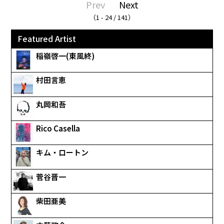
Prev
Next
（1 - 24 / 141）
Featured Artist
稲嶺啓一(東風終)
村田言恵
丸岡和吾
Rico Casella
キム・ロートン
菅谷晋一
柴田亜美