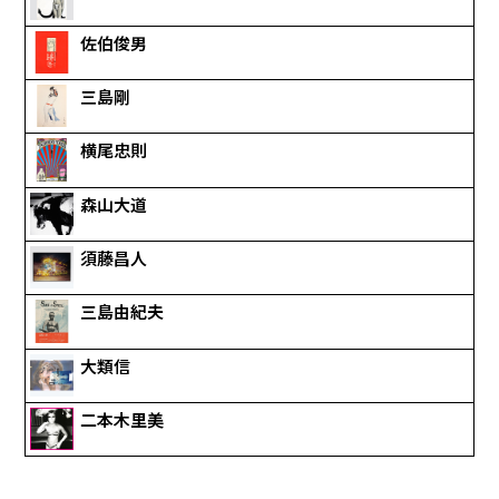
佐伯俊男
三島剛
横尾忠則
森山大道
須藤昌人
三島由紀夫
大類信
二本木里美