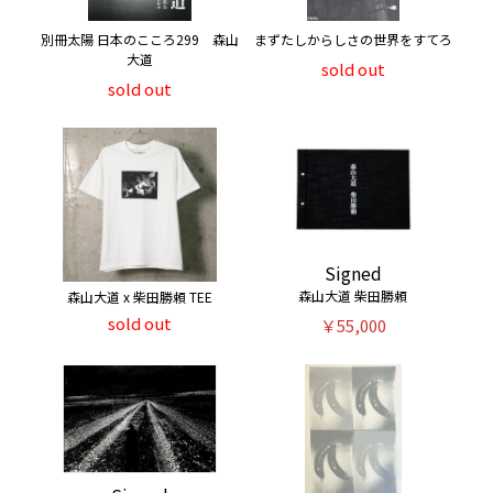
別冊太陽 日本のこころ299 森山
まずたしからしさの世界をすてろ
大道
sold out
sold out
Signed
森山大道 柴田勝頼
森山大道 x 柴田勝頼 TEE
sold out
￥55,000