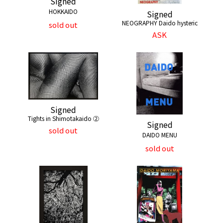
Signed
HOKKAIDO
Signed
NEOGRAPHY Daido hysteric
sold out
ASK
Signed
Tights in Shimotakaido ②
Signed
sold out
DAIDO MENU
sold out