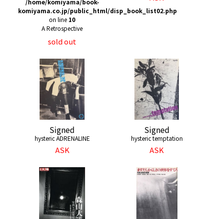
/home/komiyama/book-
komiyama.co.jp/public_html/disp_book_list02.php
on line
10
A Retrospective
sold out
Signed
Signed
hysteric ADRENALINE
hysteric temptation
ASK
ASK