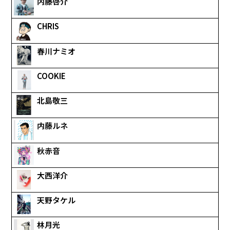
内藤啓介
CHRIS
春川ナミオ
COOKIE
北島敬三
内藤ルネ
秋赤音
大西洋介
天野タケル
林月光