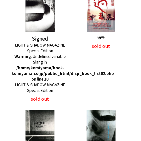
Signed
過去
LIGHT & SHADOW MAGAZINE
sold out
Special Edition
Warning
: Undefined variable
$lang in
/home/komiyama/book-
komiyama.co.jp/public_html/disp_book_list02.php
on line
10
LIGHT & SHADOW MAGAZINE
Special Edition
sold out