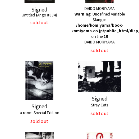
Signed
DAIDO MORIYAMA
Warning
: Undefined variable
Untitled (Ango #034)
$lang in
sold out
/home/komiyama/book-
komiyama.co.jp/public_html/disp
on line
10
DAIDO MORIYAMA
sold out
Signed
Stray Cats
Signed
a room Special Edition
sold out
sold out