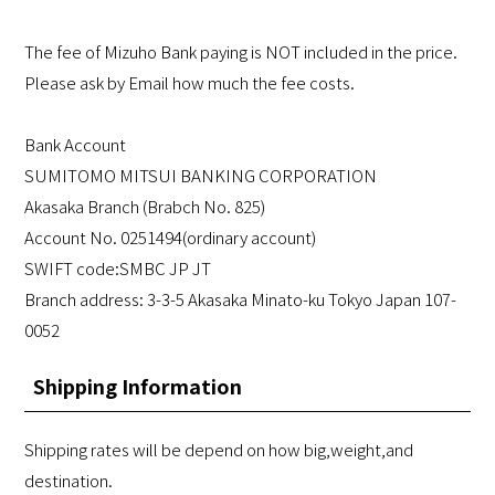
The fee of Mizuho Bank paying is NOT included in the price.
Please ask by Email how much the fee costs.
Bank Account
SUMITOMO MITSUI BANKING CORPORATION
Akasaka Branch (Brabch No. 825)
Account No. 0251494(ordinary account)
SWIFT code:SMBC JP JT
Branch address: 3-3-5 Akasaka Minato-ku Tokyo Japan 107-
0052
Shipping Information
Shipping rates will be depend on how big,weight,and
destination.