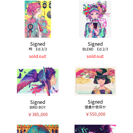
Signed
Signed
吽 Ed.3/3
BLEND Ed.2/3
sold out
sold out
Signed
Signed
侵食か依存か
BIRD BOY
￥550,000
￥385,000