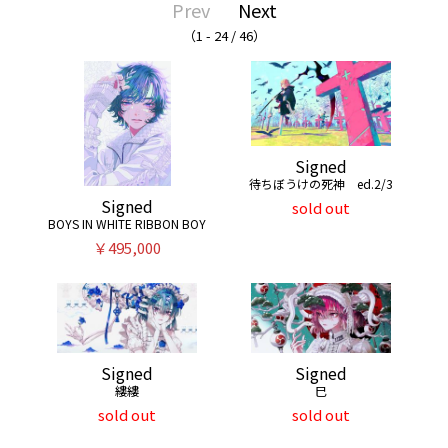
Prev
Next
（1 - 24 / 46）
Signed
待ちぼうけの死神 ed.2/3
Signed
sold out
BOYS IN WHITE RIBBON BOY
￥495,000
Signed
Signed
縷縷
巳
sold out
sold out