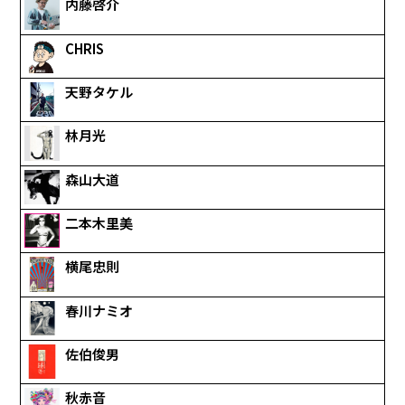
内藤啓介
CHRIS
天野タケル
林月光
森山大道
二本木里美
横尾忠則
春川ナミオ
佐伯俊男
秋赤音