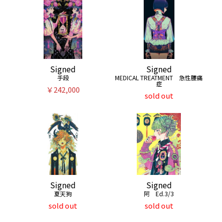
Signed
Signed
手段
MEDICAL TREATMENT 急性腰痛
症
￥242,000
sold out
Signed
Signed
夏天狗
阿 Ed.3/3
sold out
sold out