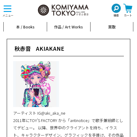
toggle
navigation
メニュー
検索
カート
本 / Books
作品 / Art Works
買取
秋赤音
AKIAKANE
アーティスト IG@aki_aka_ne
2011年にTOY’S FACTORY から「antinotice」で歌手兼絵師とし
てデビュー。 以降、世界中のクライアントを持ち、イラス
ト、キャラクターデザイン、グラフィックを手掛け、その作品