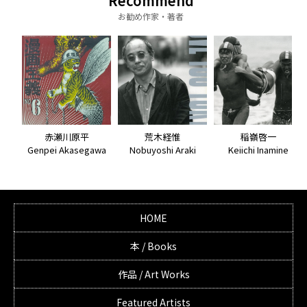
Recommend
お勧め作家・著者
荒木経惟
赤瀬川原平
稲嶺啓一
Nobuyoshi Araki
Genpei Akasegawa
Keiichi Inamine
HOME
本 / Books
作品 / Art Works
Featured Artists