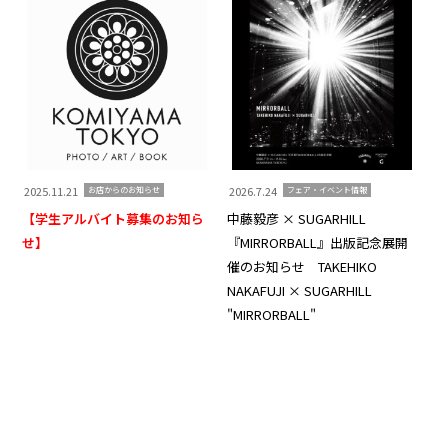
2025.11.21
2026.7.24
20
お店からのお知らせ
フェア・イベント情報
【学生アルバイト募集のお知ら
中藤毅彦 × SUGARHILL
Ko
せ】
『MIRRORBALL』出版記念展開
Th
催のお知らせ TAKEHIKO
知
NAKAFUJI × SUGARHILL
"MIRRORBALL"