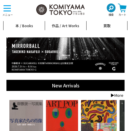
toggle
navigation
メニュー
検索
カート
本 / Books
作品 / Art Works
買取
New Arrivals
▶More