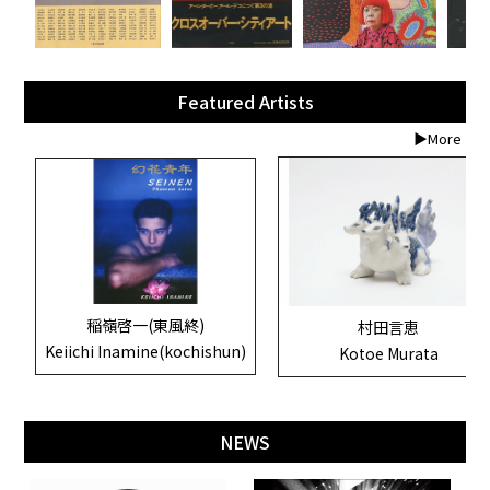
Featured Artists
▶More
稲嶺啓一(東風終)
村田言恵
Keiichi Inamine(kochishun)
Kotoe Murata
NEWS