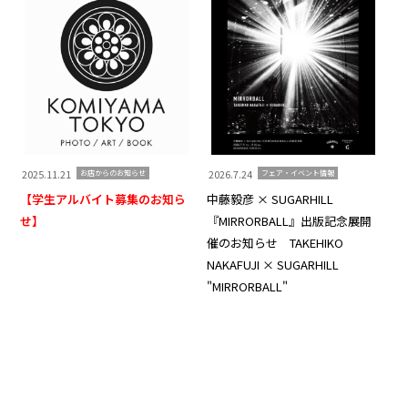
2025.11.21
2026.7.24
20
お店からのお知らせ
フェア・イベント情報
【学生アルバイト募集のお知ら
中藤毅彦 × SUGARHILL
Ko
せ】
『MIRRORBALL』出版記念展開
Th
催のお知らせ TAKEHIKO
知
NAKAFUJI × SUGARHILL
"MIRRORBALL"