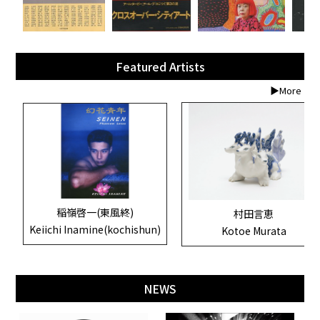
Featured Artists
▶More
稲嶺啓一(東風終)
村田言恵
Keiichi Inamine(kochishun)
Kotoe Murata
NEWS