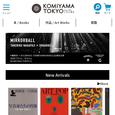
toggle
navigation
メニュー
検索
カート
本 / Books
作品 / Art Works
買取
New Arrivals
▶More