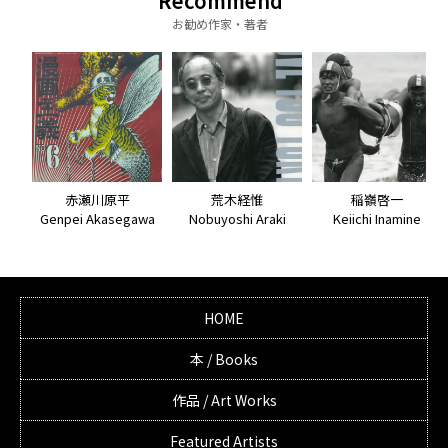
Recommend
お勧め作家・著者
荒木経惟
赤瀬川原平
稲嶺啓一
Nobuyoshi Araki
Genpei Akasegawa
Keiichi Inamine
HOME
本 / Books
作品 / Art Works
Featured Artists