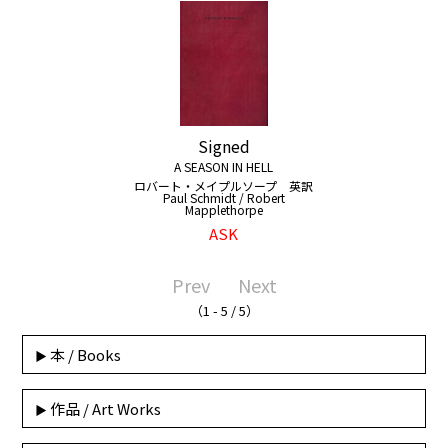
Signed
A SEASON IN HELL
ロバート・メイプルソープ 英訳
Paul Schmidt / Robert
Mapplethorpe
ASK
Prev
Next
（1 - 5 / 5）
本 / Books
作品 / Art Works