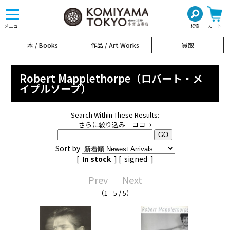
toggle
navigation
メニュー
検索
カート
本 / Books
作品 / Art Works
買取
Robert Mapplethorpe（ロバート・メ
イプルソープ）
Search Within These Results:
さらに絞り込み ココ→
Sort by
[
In stock
] [
signed
]
Prev
Next
（1 - 5 / 5）