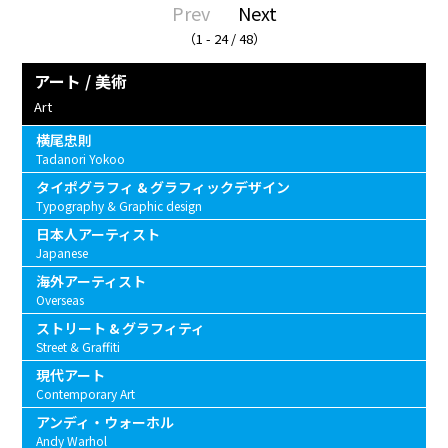
Prev
Next
（1 - 24 / 48）
アート / 美術
Art
横尾忠則
Tadanori Yokoo
タイポグラフィ & グラフィックデザイン
Typography & Graphic design
日本人アーティスト
Japanese
海外アーティスト
Overseas
ストリート & グラフィティ
Street & Graffiti
現代アート
Contemporary Art
アンディ・ウォーホル
Andy Warhol