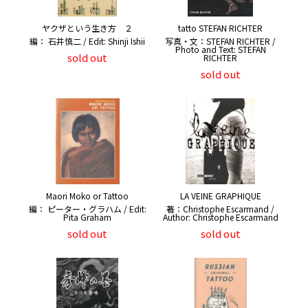
ヤクザという生き方 ２
tatto STEFAN RICHTER
編： 石井慎二 / Edit: Shinji Ishii
写真・文：STEFAN RICHTER /
Photo and Text: STEFAN
sold out
RICHTER
sold out
Maori Moko or Tattoo
LA VEINE GRAPHIQUE
編： ピーター・グラハム / Edit:
著：Christophe Escarmand /
Pita Graham
Author: Christophe Escarmand
sold out
sold out