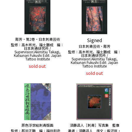
彫芳・第2巻・日本刺青芸術
Signed
監修：高木彬光、福士勝成 編：
日本刺青芸術・彫芳
日本刺青研究所 /
Supervision:Akimitsu Takagi,
監修：高木彬光、福士勝成 編：
Katsunari Fukushi Edit: Japan
日本刺青研究所 /
Tattoo Institute
Supervision:Akimitsu Takagi,
Katsunari Fukushi Edit: Japan
sold out
Tattoo Institute
sold out
原色浮世絵刺青版画
須藤昌人［刺青］写真集 藍像
監修：郡司正勝 編：福田和彦
著者：須藤昌人 序文：飯沢匡・