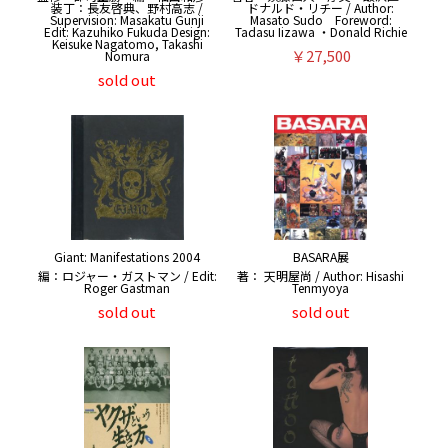
装丁：長友啓典、野村高志 /
ドナルド・リチー / Author:
Supervision: Masakatu Gunji
Masato Sudo Foreword:
Edit: Kazuhiko Fukuda Design:
Tadasu Iizawa ・Donald Richie
Keisuke Nagatomo, Takashi
￥27,500
Nomura
sold out
Giant: Manifestations 2004
BASARA展
編：ロジャー・ガストマン / Edit:
著： 天明屋尚 / Author: Hisashi
Roger Gastman
Tenmyoya
sold out
sold out