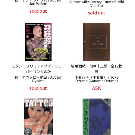
Author: Mike Dorsey Curated: Miki
Jan Willem
Vialetto
sold out
sold out
モダン・プリミティブズ・エラ
秘蔵画帖 匂華十二態 全12枚
バイリンガル版
揃
著：ケロッピー前田 / Author:
小妻容子（小妻要） / Yoko
Ryoichi
Ozuma (Kaname Ozuma)
sold out
ASK