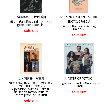
秀峰の墨 三代目 秀峰
RUSSIAN CRIMINAL TATTOO
ENCYCLOPAEDIA
編：三代目 秀峰 / Edit: the third
generation Hidemine
Danzig Baldaev / Danzig
Baldaev
sold out
sold out
女・刺青美 写真集
MASTER OF TATTOO
監修：高木彬光 編：日本刺青研
Gregor von Glinski / Gregor von
究所 撮影：樹水駿 /
Glinski
Supervision: Akimitsu Takagi
sold out
Edit: Japan Tattoo Institute
Photograph: Shun Jusui
sold out