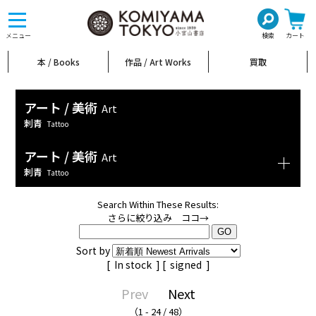
toggle
navigation
メニュー
検索
カート
本 / Books
作品 / Art Works
買取
アート / 美術
Art
刺青
Tattoo
アート / 美術
Art
刺青
Tattoo
Search Within These Results:
さらに絞り込み ココ→
Sort by
[
In stock
] [
signed
]
Prev
Next
（1 - 24 / 48）