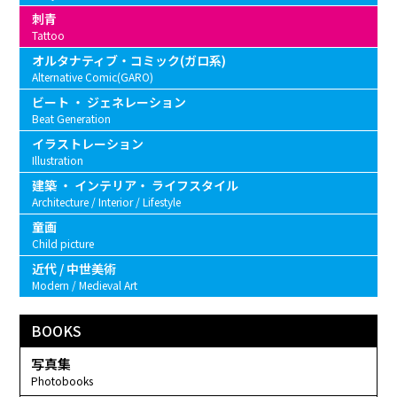
刺青
Tattoo
オルタナティブ・コミック(ガロ系)
Alternative Comic(GARO)
ビート ・ ジェネレーション
Beat Generation
イラストレーション
Illustration
建築 ・ インテリア・ ライフスタイル
Architecture / Interior / Lifestyle
童画
Child picture
近代 / 中世美術
Modern / Medieval Art
BOOKS
写真集
Photobooks