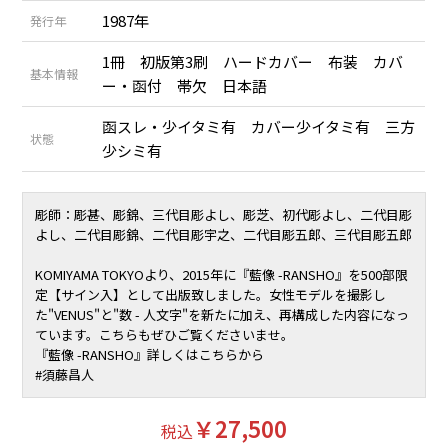
1987年
発行年
1冊 初版第3刷 ハードカバー 布装 カバ
基本情報
ー・函付 帯欠 日本語
函スレ・少イタミ有 カバー少イタミ有 三方
状態
少シミ有
彫師：彫甚、彫錦、三代目彫よし、彫芝、初代彫よし、二代目彫
よし、二代目彫錦、二代目彫宇之、二代目彫五郎、三代目彫五郎
KOMIYAMA TOKYOより、2015年に『藍像 -RANSHO』を500部限
定【サイン入】として出版致しました。女性モデルを撮影し
た"VENUS"と"数 - 人文字"を新たに加え、再構成した内容になっ
ています。こちらもぜひご覧くださいませ。
『藍像 -RANSHO』詳しくはこちらから
#
須藤昌人
￥27,500
税込