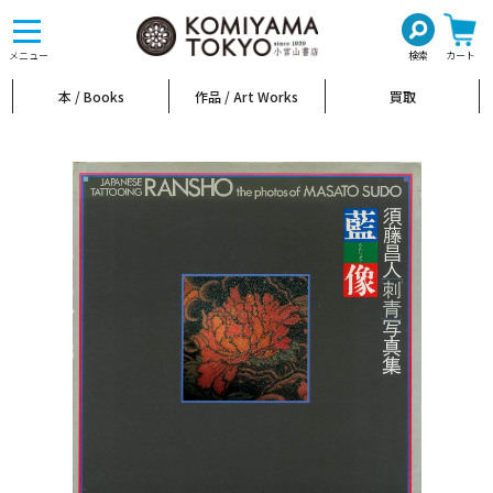
toggle
navigation
メニュー
検索
カート
本 / Books
作品 / Art Works
買取