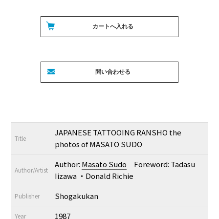
JAPANESE TATTOOING RANSHO the
Title
photos of MASATO SUDO
Author:
Masato Sudo
Foreword: Tadasu
Author/Artist
Iizawa ・Donald Richie
Shogakukan
Publisher
1987
Year