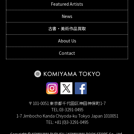
Featured Artists
News
古書・美術作品買取
About Us
Contact
〒101-0051 東京都千代田区神田神保町1-7
TEL:03-3291-0495
1-7 Jimbocho Kanda Chiyoda-ku Tokyo Japan 1010051
TEL: +81 (0)3-3291-0495
Copyright © KOMIYAMA PUBLISH / KOMIYAMA BOOK STORE Co., Ltd..