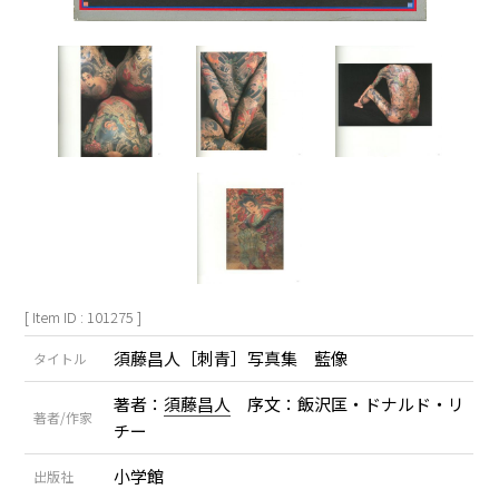
[ Item ID : 101275 ]
須藤昌人［刺青］写真集 藍像
タイトル
著者：
須藤昌人
序文：飯沢匡・ドナルド・リ
著者/作家
チー
小学館
出版社