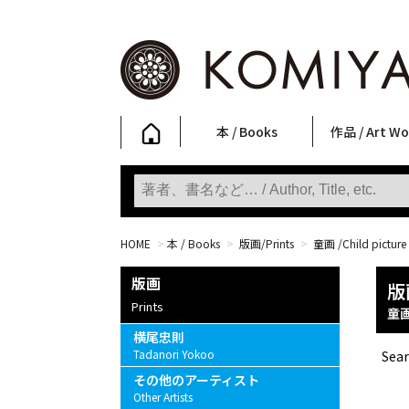
本 / Books
作品 / Art Wo
写真集
ファッション
アート / 美術
文学・人文
日本文化
新刊
SALE
フォトグラフ
ポスター
ストリートア
立体・その他
アートワーク
Primary Artw
版画
Photobooks
Fashion
Art
Literature & Humanities
Japanese Culture
New Books
SALE
Photography
Posters
Street Art
Sculptures / etc
Art Works
KOMIYAMA TOKYO
Prints
HOME
>
本 / Books
>
版画/Prints
>
童画 /Child picture
版画
版
Prints
童
横尾忠則
Tadanori Yokoo
Sear
その他のアーティスト
Other Artists