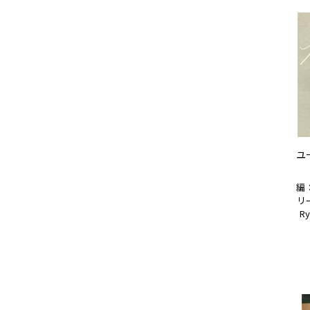
ユ
編
リー
Ry