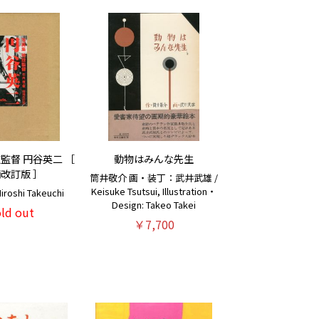
監督 円谷英二 ［
動物はみんな先生
改訂版 ］
筒井敬介 画・装丁：武井武雄 /
Keisuke Tsutsui, Illustration・
roshi Takeuchi
Design: Takeo Takei
old out
￥7,700