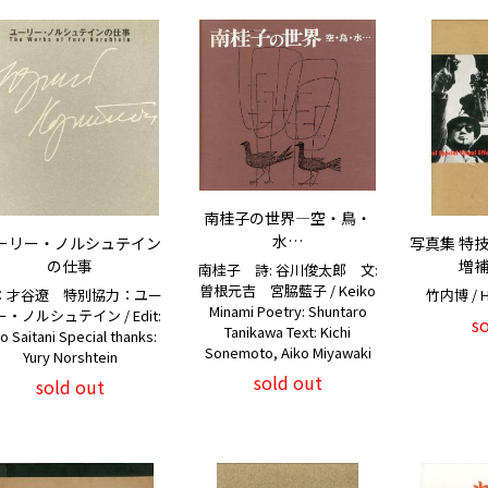
南桂子の世界―空・鳥・
水…
ーリー・ノルシュテイン
写真集 特技
の仕事
増補
南桂子 詩: 谷川俊太郎 文:
曽根元吉 宮脇藍子 / Keiko
：才谷遼 特別協力：ユー
竹内博 / Hi
Minami Poetry: Shuntaro
・ノルシュテイン / Edit:
s
Tanikawa Text: Kichi
o Saitani Special thanks:
Sonemoto, Aiko Miyawaki
Yury Norshtein
sold out
sold out