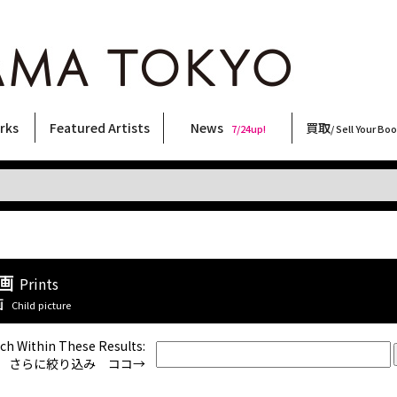
rks
Featured Artists
News
買取
7/24up!
/ Sell Your Bo
ィー
ート
ス
orks
稲嶺啓一(東風終)
村田言恵
丸岡和吾
Rico Casella
キム・ロートン
菅谷晋一
柴田亜美
内藤啓介
CHRIS
森山大道
天野タケル
三島由紀夫
大西洋介
内藤ルネ
春川ナミオ
三島剛
横尾忠則
林月光
須藤昌人
秋赤音
大類信
二本木里美
佐伯俊男
北島敬三
COOKIE
新着・おすすめ商品
フェア・イベント情報
お店からのお知らせ
買取ブログ
買取専用フォー
古書 / 古本の買
美術品の買取
出張買取につい
宅配買取につい
店頭買取につい
よくある質問
9/7up!
6/1up!
7/24up!
 ART LABEL
Keiichi Inamine(kochishun)
Kotoe Murata
Kazumichi Maruoka
(Babybrush)
Kim Laughton
Shinichi Sugaya
Ami Shibata
Keisuke Naito
CHRIS
Daido Moriyama
TAKERU AMANO
Yukio Mishima
Yosuke Onishi
Rune Naito
Namio Harukawa
Go Mishima
Tadanori Yokoo
Gekko Hayashi
Masato Sudo
AKIAKANE
Makoto Ohrui
Satomi Nihongi
Toshio Saeki
Keizo Kitajima
野性爆弾くっきー！
画
Prints
画
Child picture
ch Within These Results:
さらに絞り込み ココ→