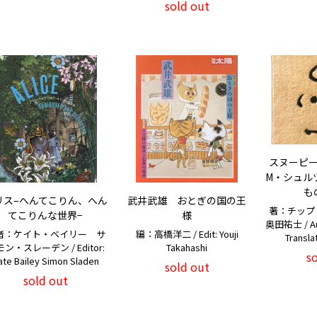
sold out
スヌーピ
M・シュル
も
リス–へんてこりん、へん
武井武雄 おとぎの国の王
著：チップ
てこりんな世界−
様
奥田祐士 / Au
者：ケイト・ベイリー サ
編：高橋洋二 / Edit: Youji
Transla
ン・スレーデン / Editor:
Takahashi
s
ate Bailey Simon Sladen
sold out
sold out