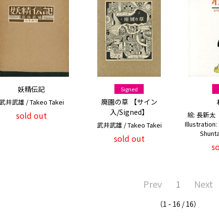
妖精伝記
Signed
廃園の草 【サイン
武井武雄 / Takeo Takei
入/Signed】
sold out
絵: 長新太
Illustration
武井武雄 / Takeo Takei
Shunta
sold out
s
Prev
1
Next
（1 - 16 / 16）