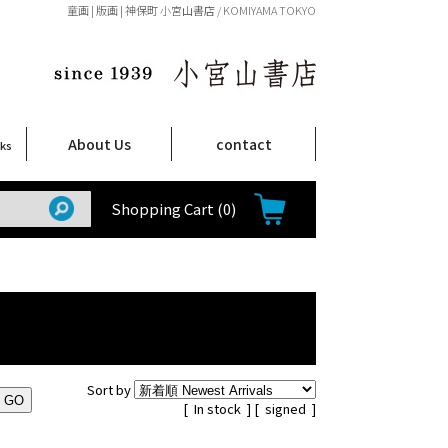
童画 | 版画 | 神保町 小宮山書店 / KOMIYAMA TOKYO
About Us
contact
oks
店舗案内
ご注文について
特定商取引法に関する表示
プライバシーポリシー
ム
取
て
て
て
Shop Infomation
How to Order
Shopping Cart
(0)
Sort by
[
In stock
] [
signed
]