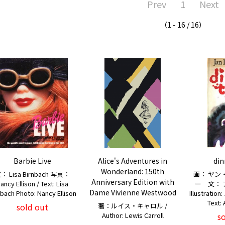
Prev
1
Next
（1 - 16 / 16）
Barbie Live
Alice's Adventures in
din
Wonderland: 150th
： Lisa Birnbach 写真：
画： ヤン
Anniversary Edition with
ancy Ellison / Text: Lisa
ー 文： 
Dame Vivienne Westwood
nbach Photo: Nancy Ellison
Illustratio
Text:
sold out
著：ルイス・キャロル /
Author: Lewis Carroll
s