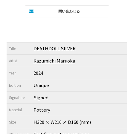
DEATHDOLL SILVER
Title
Kazumichi Maruoka
Artist
2024
Year
Unique
Edition
Signed
Signature
Pottery
Material
H320 × W210 × D160 (mm)
Size