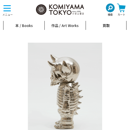
toggle
navigation
メニュー
検索
カート
本 / Books
作品 / Art Works
買取