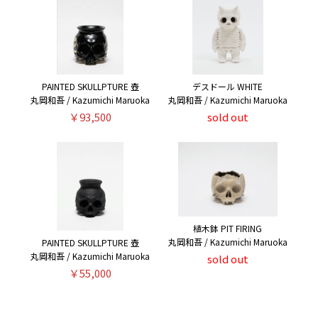
PAINTED SKULLPTURE 壺
デスドール WHITE
丸岡和吾 / Kazumichi Maruoka
丸岡和吾 / Kazumichi Maruoka
￥93,500
sold out
植木鉢 PIT FIRING
丸岡和吾 / Kazumichi Maruoka
PAINTED SKULLPTURE 壺
丸岡和吾 / Kazumichi Maruoka
sold out
￥55,000