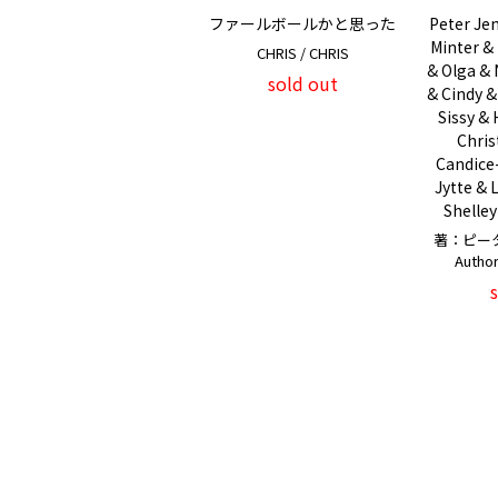
ファールボールかと思った
Peter Jen
Minter &
CHRIS / CHRIS
& Olga & 
sold out
& Cindy &
Sissy &
Chris
Candice-
Jytte & 
Shelley
著：ピー
Author