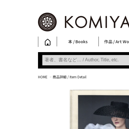
本 / Books
作品 / Art Wo
写真集
ファッション
アート / 美術
文学・人文
日本文化
新刊
SALE
フォトグラフ
ポスター
ストリートア
立体・その他
アートワーク
Primary Artw
版画
Photobooks
Fashion
Art
Literature & Humanities
Japanese Culture
New Books
SALE
Photography
Posters
Street Art
Sculptures / etc
Art Works
KOMIYAMA TOKYO
Prints
HOME
>
商品詳細 / Item Detail