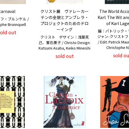
carnaval
クリスト展 ヴァレーカー
The World Acco
テンの全貌とアンブレラ・
Karl: The Wit a
フ・ブルンケル /
プロジェクトのためのドロ
of Karl Lage
ophe Brunnquell
ーイング
編：パトリック・
sold out
ジャン-クリスト
クリスト デザイン：浅葉克
/ Edit: Patrick Mau
己、峯石景子 / Christo Design:
Christophe N
Katsumi Asaba, Keiko Mineishi
sold ou
sold out