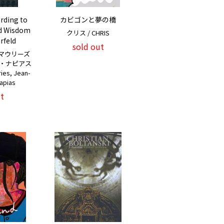
rding to
カビゴンと夢の橋
nd Wisdom
クリス / CHRIS
rfeld
sold out
マウリーズ
フ・ナピアス
ries, Jean-
apias
t