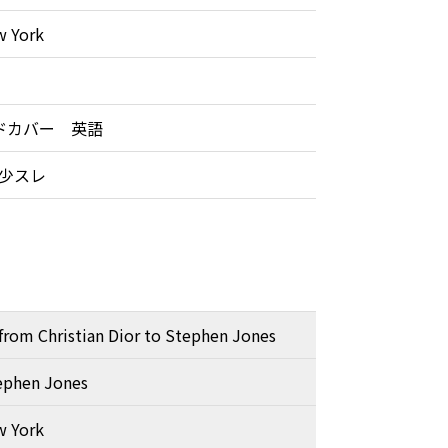
w York
ドカバー 英語
少スレ
from Christian Dior to Stephen Jones
ephen Jones
w York