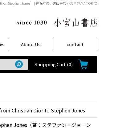
s / Author: Stephen Jones］ | 神保町の小宮山書店 / KOMIYAMA TOKYO
About Us
contact
oks
店舗案内
ご注文について
特定商取引法に関する表示
プライバシーポリシー
ム
取
て
て
て
Shop Infomation
How to Order
Shopping Cart
(0)
from Christian Dior to Stephen Jones
 Stephen Jones（著：ステファン・ジョーン