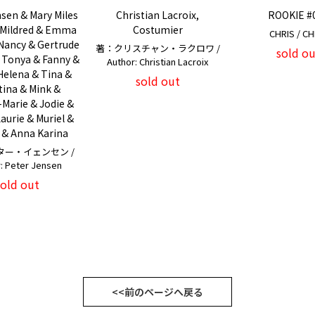
sen & Mary Miles
Christian Lacroix,
ROOKIE #
 Mildred & Emma
Costumier
CHRIS / CH
Nancy & Gertrude
著：クリスチャン・ラクロワ /
sold ou
 Tonya & Fanny &
Author: Christian Lacroix
 Helena & Tina &
sold out
tina & Mink &
Marie & Jodie &
Laurie & Muriel &
 & Anna Karina
ター・イェンセン /
: Peter Jensen
sold out
<<前のページへ戻る