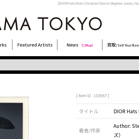
［DIOR Hats from Christian Dior to Stephen Jone
rks
Featured Artists
News
買取
7/24up!
/ Sell Your Bo
ィー
ート
ス
orks
稲嶺啓一(東風終)
村田言恵
丸岡和吾
Rico Casella
キム・ロートン
菅谷晋一
柴田亜美
内藤啓介
CHRIS
三島剛
春川ナミオ
内藤ルネ
三島由紀夫
森山大道
横尾忠則
北島敬三
大西洋介
林月光
COOKIE
秋赤音
須藤昌人
二本木里美
大類信
天野タケル
佐伯俊男
新着・おすすめ商品
フェア・イベント情報
お店からのお知らせ
買取ブログ
買取専用フォー
古書 / 古本の買
美術品の買取
出張買取につい
宅配買取につい
店頭買取につい
よくある質問
9/7up!
6/1up!
7/24up!
 ART LABEL
Keiichi Inamine(kochishun)
Kotoe Murata
Kazumichi Maruoka
(Babybrush)
Kim Laughton
Shinichi Sugaya
Ami Shibata
Keisuke Naito
CHRIS
Go Mishima
Namio Harukawa
Rune Naito
Yukio Mishima
Daido Moriyama
Tadanori Yokoo
Keizo Kitajima
Yosuke Onishi
Gekko Hayashi
野性爆弾くっきー！
AKIAKANE
Masato Sudo
Satomi Nihongi
Makoto Ohrui
TAKERU AMANO
Toshio Saeki
[ Item ID : 103567 ]
タイトル
DIOR Hats 
Author:
著者/作家
ズ）