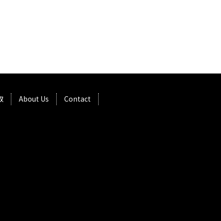
取
About Us
Contact