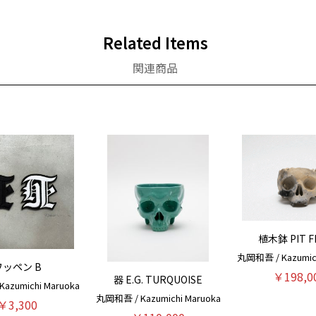
Related Items
関連商品
植木鉢 PIT F
丸岡和吾 / Kazumich
ワッペン B
￥198,0
器 E.G. TURQUOISE
azumichi Maruoka
丸岡和吾 / Kazumichi Maruoka
￥3,300