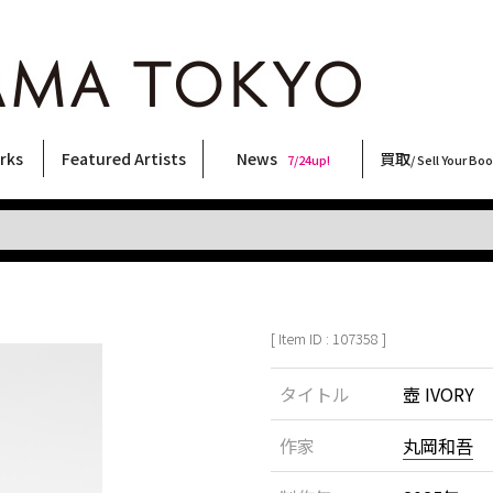
rks
Featured Artists
News
買取
7/24up!
/ Sell Your Bo
ィー
ート
ス
orks
稲嶺啓一(東風終)
村田言恵
丸岡和吾
Rico Casella
キム・ロートン
菅谷晋一
柴田亜美
内藤啓介
CHRIS
森山大道
大類信
三島剛
COOKIE
三島由紀夫
大西洋介
秋赤音
北島敬三
横尾忠則
二本木里美
春川ナミオ
天野タケル
佐伯俊男
林月光
内藤ルネ
須藤昌人
新着・おすすめ商品
フェア・イベント情報
お店からのお知らせ
買取ブログ
買取専用フォー
古書 / 古本の買
美術品の買取
出張買取につい
宅配買取につい
店頭買取につい
よくある質問
9/7up!
6/1up!
7/24up!
 ART LABEL
Keiichi Inamine(kochishun)
Kotoe Murata
Kazumichi Maruoka
(Babybrush)
Kim Laughton
Shinichi Sugaya
Ami Shibata
Keisuke Naito
CHRIS
Daido Moriyama
Makoto Ohrui
Go Mishima
野性爆弾くっきー！
Yukio Mishima
Yosuke Onishi
AKIAKANE
Keizo Kitajima
Tadanori Yokoo
Satomi Nihongi
Namio Harukawa
TAKERU AMANO
Toshio Saeki
Gekko Hayashi
Rune Naito
Masato Sudo
[ Item ID : 107358 ]
タイトル
壺 IVORY
作家
丸岡和吾