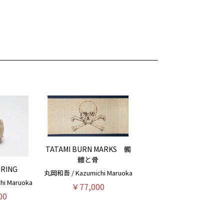
TATAMI BURN MARKS 髑
髏と骨
IRING
丸岡和吾 / Kazumichi Maruoka
i Maruoka
￥77,000
00