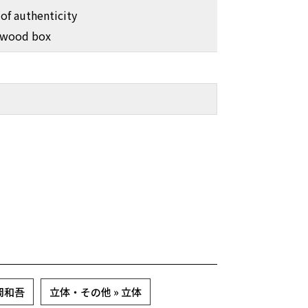
 of authenticity
 wood box
 丸岡和吾
立体・その他 » 立体