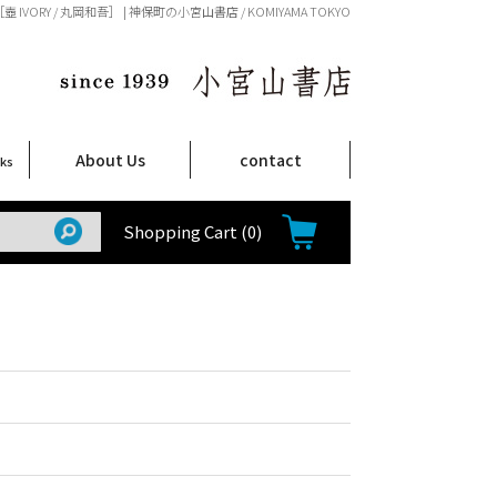
［壺 IVORY / 丸岡和吾］ | 神保町の小宮山書店 / KOMIYAMA TOKYO
About Us
contact
oks
店舗案内
ご注文について
特定商取引法に関する表示
プライバシーポリシー
ム
取
て
て
て
Shop Infomation
How to Order
Shopping Cart
(0)