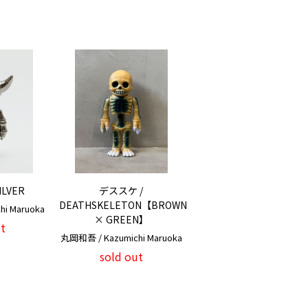
LVER
デススケ /
DEATHSKELETON【BROWN
i Maruoka
× GREEN】
t
丸岡和吾 / Kazumichi Maruoka
sold out