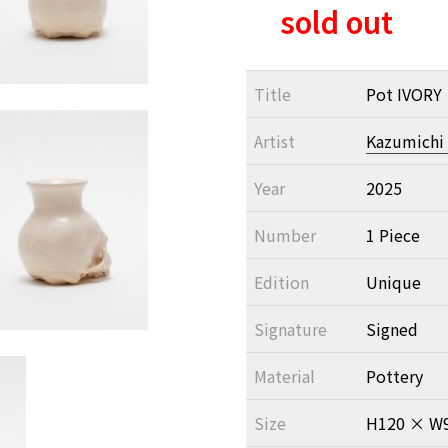
sold out
Title
Pot IVORY
Artist
Kazumichi
Year
2025
Number
1 Piece
Edition
Unique
Signature
Signed
Material
Pottery
Size
H120 × W