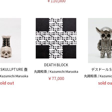
￥110,000
DEATH BLOCK
 SKULLPTURE 壺
デスドール SI
丸岡和吾 / Kazumichi Maruoka
azumichi Maruoka
丸岡和吾 / Kazumich
￥77,000
sold out
sold ou