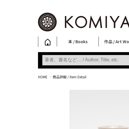
本 / Books
作品 / Art Wo
写真集
ファッション
アート / 美術
文学・人文
日本文化
新刊
SALE
フォトグラフ
ポスター
ストリートア
立体・その他
アートワーク
Primary Artw
版画
Photobooks
Fashion
Art
Literature & Humanities
Japanese Culture
New Books
SALE
Photography
Posters
Street Art
Sculptures / etc
Art Works
KOMIYAMA TOKYO
Prints
HOME
>
商品詳細 / Item Detail