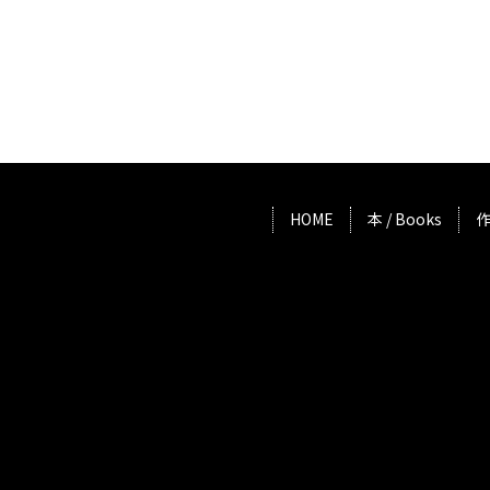
HOME
本 / Books
作