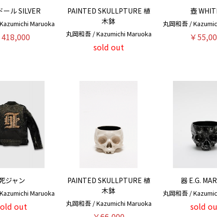
ール SILVER
PAINTED SKULLPTURE 植
壺 WHIT
木鉢
azumichi Maruoka
丸岡和吾 / Kazumich
丸岡和吾 / Kazumichi Maruoka
418,000
￥55,00
sold out
死ジャン
PAINTED SKULLPTURE 植
器 E.G. MA
木鉢
azumichi Maruoka
丸岡和吾 / Kazumich
丸岡和吾 / Kazumichi Maruoka
sold out
sold ou
￥66,000