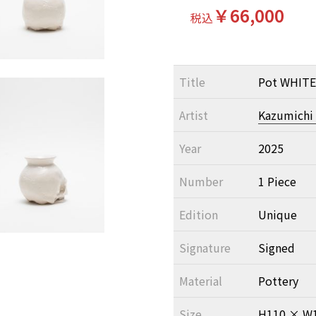
￥66,000
税込
Title
Pot WHITE
Artist
Kazumichi
Year
2025
Number
1 Piece
Edition
Unique
Signature
Signed
Material
Pottery
Size
H110 × W