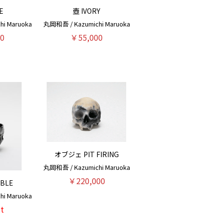
E
壺 IVORY
i Maruoka
丸岡和吾 / Kazumichi Maruoka
0
￥55,000
オブジェ PIT FIRING
丸岡和吾 / Kazumichi Maruoka
￥220,000
RBLE
i Maruoka
t