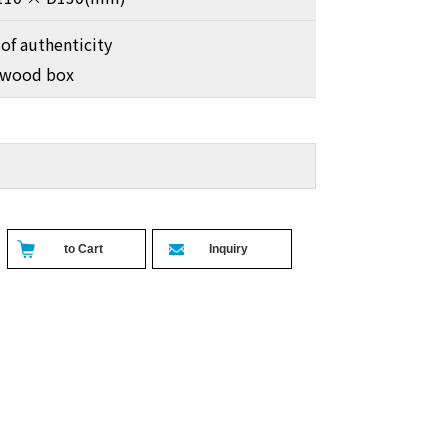
 of authenticity
 wood box