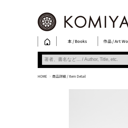
本 / Books
作品 / Art Wo
写真集
ファッション
アート / 美術
文学・人文
日本文化
新刊
SALE
フォトグラフ
ポスター
ストリートア
立体・その他
アートワーク
Primary Artw
版画
Photobooks
Fashion
Art
Literature & Humanities
Japanese Culture
New Books
SALE
Photography
Posters
Street Art
Sculptures / etc
Art Works
KOMIYAMA TOKYO
Prints
HOME
>
商品詳細 / Item Detail