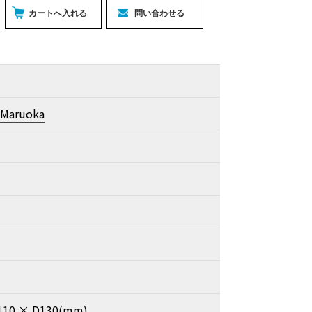
 Maruoka
110 × D130(mm)