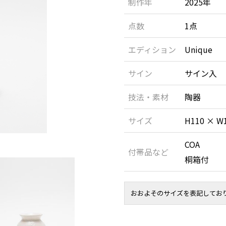
制作年
2025年
点数
1点
エディション
Unique
サイン
サイン入
技法・素材
陶器
サイズ
H110 × W
COA
付帯品など
桐箱付
おおよそのサイズを表記してお