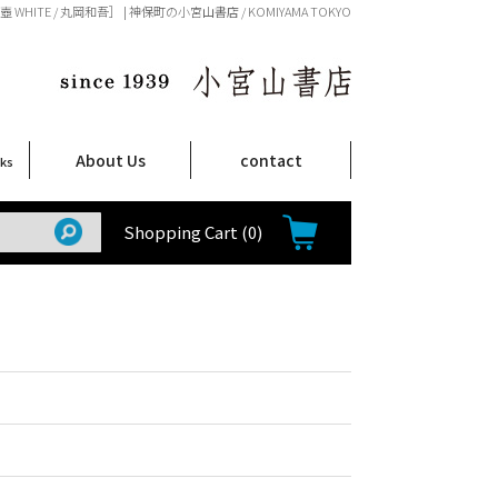
壺 WHITE / 丸岡和吾］ | 神保町の小宮山書店 / KOMIYAMA TOKYO
About Us
contact
oks
店舗案内
ご注文について
特定商取引法に関する表示
プライバシーポリシー
ム
取
て
て
て
Shop Infomation
How to Order
Shopping Cart
(0)