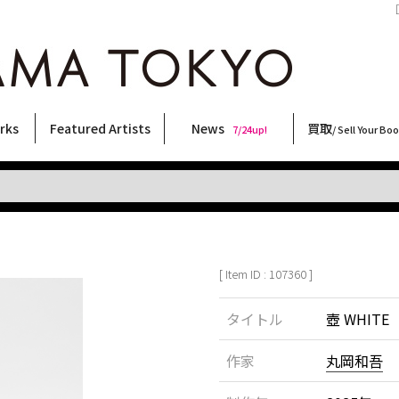
［
rks
Featured Artists
News
買取
7/24up!
/ Sell Your Bo
ィー
ート
ス
orks
稲嶺啓一(東風終)
村田言恵
丸岡和吾
Rico Casella
キム・ロートン
菅谷晋一
柴田亜美
内藤啓介
CHRIS
三島剛
天野タケル
森山大道
三島由紀夫
二本木里美
大類信
春川ナミオ
秋赤音
林月光
北島敬三
COOKIE
大西洋介
須藤昌人
内藤ルネ
佐伯俊男
横尾忠則
新着・おすすめ商品
フェア・イベント情報
お店からのお知らせ
買取ブログ
買取専用フォー
古書 / 古本の買
美術品の買取
出張買取につい
宅配買取につい
店頭買取につい
よくある質問
9/7up!
6/1up!
7/24up!
 ART LABEL
Keiichi Inamine(kochishun)
Kotoe Murata
Kazumichi Maruoka
(Babybrush)
Kim Laughton
Shinichi Sugaya
Ami Shibata
Keisuke Naito
CHRIS
Go Mishima
TAKERU AMANO
Daido Moriyama
Yukio Mishima
Satomi Nihongi
Makoto Ohrui
Namio Harukawa
AKIAKANE
Gekko Hayashi
Keizo Kitajima
野性爆弾くっきー！
Yosuke Onishi
Masato Sudo
Rune Naito
Toshio Saeki
Tadanori Yokoo
[ Item ID : 107360 ]
タイトル
壺 WHITE
作家
丸岡和吾