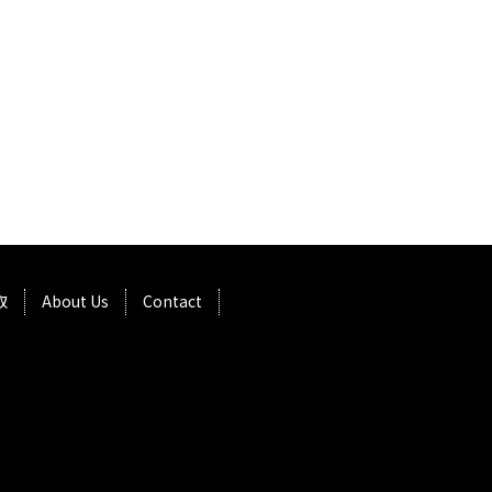
取
About Us
Contact