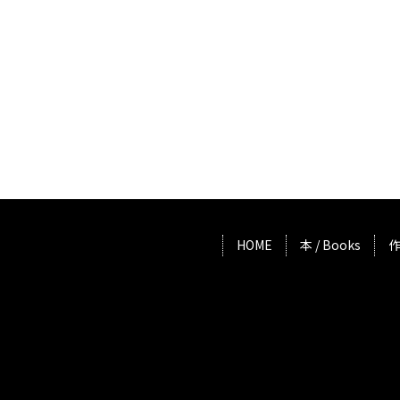
HOME
本 / Books
作