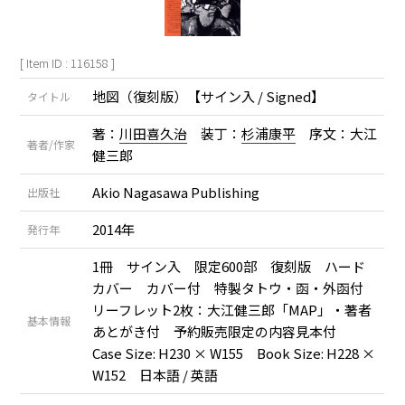
[ Item ID : 116158 ]
地図（復刻版）【サイン入 / Signed】
タイトル
著：
川田喜久治
装丁：
杉浦康平
序文：大江
著者/作家
健三郎
Akio Nagasawa Publishing
出版社
2014年
発行年
1冊 サイン入 限定600部 復刻版 ハード
カバー カバー付 特製タトウ・函・外函付
リーフレット2枚：大江健三郎「MAP」・著者
基本情報
あとがき付 予約販売限定の内容見本付
Case Size: H230 × W155 Book Size: H228 ×
W152 日本語 / 英語