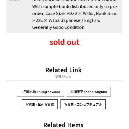
With sample book distributed only to pre-
order, Case Size: H230 × W155, Book Size:
H228 × W152. Japanese / English.
Generally Good Condition.
sold out
Related Link
関連リンク
川田喜久治 / Kikuji Kawada
杉浦康平 / Kohei Sugiura
写真集 » 国内写真家
写真集 » コンセプチュアル
Related Items