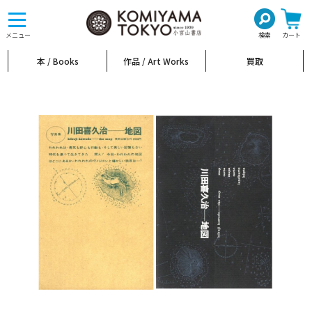
toggle
navigation
メニュー
検索
カート
本 / Books
作品 / Art Works
買取