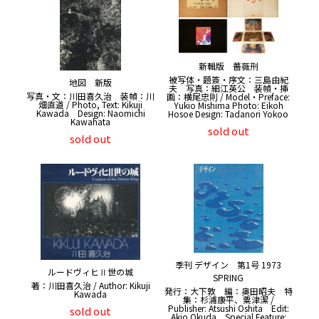
新輯版 薔薇刑
被写体・題簽・序文：三島由紀
地図 新版
夫 写真：細江英公 装幀・挿
写真・文：川田喜久治 装幀：川
画：横尾忠則 / Model・Preface:
畑直道 / Photo, Text: Kikuji
Yukio Mishima Photo: Eikoh
Kawada Design: Naomichi
Hosoe Design: Tadanori Yokoo
Kawahata
sold out
sold out
季刊 デザイン 第1号 1973
ルードヴィヒⅡ世の城
SPRING
著：川田喜久治 / Author: Kikuji
発行：大下敦 編：奥田昭夫 特
Kawada
集：杉浦康平、粟津潔 /
Publisher: Atsushi Oshita Edit:
sold out
Akio Okuda Special Feature: