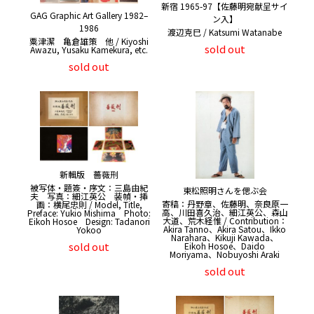
新宿 1965-97【佐藤明宛献呈サイ
GAG Graphic Art Gallery 1982–
ン入】
1986
渡辺克巳 / Katsumi Watanabe
粟津潔 亀倉雄策 他 / Kiyoshi
sold out
Awazu, Yusaku Kamekura, etc.
sold out
新輯版 薔薇刑
被写体・題簽・序文：三島由紀
東松照明さんを偲ぶ会
夫 写真：細江英公 装幀・挿
寄稿：丹野章、佐藤明、奈良原一
画：横尾忠則 / Model, Title,
高、川田喜久治、細江英公、森山
Preface: Yukio Mishima Photo:
大道、荒木経惟 / Contribution：
Eikoh Hosoe Design: Tadanori
Akira Tanno、Akira Satou、Ikko
Yokoo
Narahara、Kikuji Kawada、
sold out
Eikoh Hosoe、Daido
Moriyama、Nobuyoshi Araki
sold out