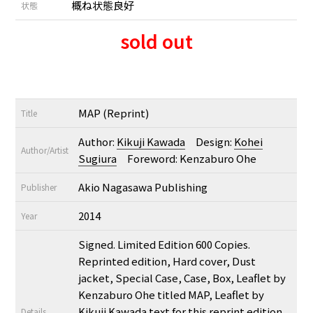
概ね状態良好
状態
sold out
MAP (Reprint)
Title
Author:
Kikuji Kawada
Design:
Kohei
Author/Artist
Sugiura
Foreword: Kenzaburo Ohe
Akio Nagasawa Publishing
Publisher
2014
Year
Signed. Limited Edition 600 Copies.
Reprinted edition, Hard cover, Dust
jacket, Special Case, Case, Box, Leaflet by
Kenzaburo Ohe titled MAP, Leaflet by
Kikuji Kawada text for this reprint edition.
Details