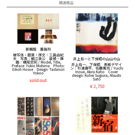
関連商品
新輯版 薔薇刑
被写体・題簽・序文：三島由紀
夫 写真：細江英公 装幀・挿
井上有一と下保昭の山山の山
画：横尾忠則 / Model, Title,
井上有一、下保昭 表紙デザイ
Preface: Yukio Mishima Photo:
ン：杉浦康平、佐藤篤司 / Yuichi
Eikoh Hosoe Design: Tadanori
Inoue, Akira Kaho Cover
Yokoo
design: Kohei Sugiura, Atsushi
Sato
sold out
￥2,750