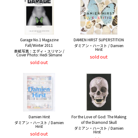
Garage No.1 Magazine
DAMIEN HIRST SUPERSTITION
Fall/Winter 2011
ダミアン・ハースト / Damien
Hirst
表紙写真：エディ・スリマン /
Cover Photo: Hedi Slimane
sold out
sold out
Damien Hirst
For the Love of God: The Making
of the Diamond Skull
ダミアン・ハースト / Damien
Hirst
ダミアン・ハースト / Damien
Hirst
sold out