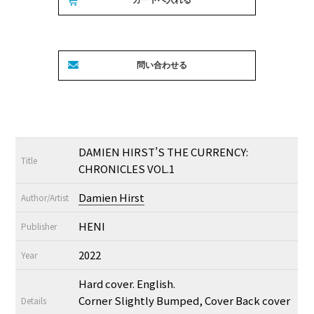
DAMIEN HIRST’S THE CURRENCY:
Title
CHRONICLES VOL.1
Damien Hirst
Author/Artist
HENI
Publisher
2022
Year
Hard cover. English.
Corner Slightly Bumped, Cover Back cover
Details