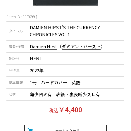
[ Item ID : 117099 ]
DAMIEN HIRST’S THE CURRENCY:
タイトル
CHRONICLES VOL.1
Damien Hirst
（
ダミアン・ハースト
）
著者/作家
HENI
出版社
2022年
発行年
1冊 ハードカバー 英語
基本情報
角少凹ミ有 表紙・裏表紙少スレ有
状態
￥4,400
税込