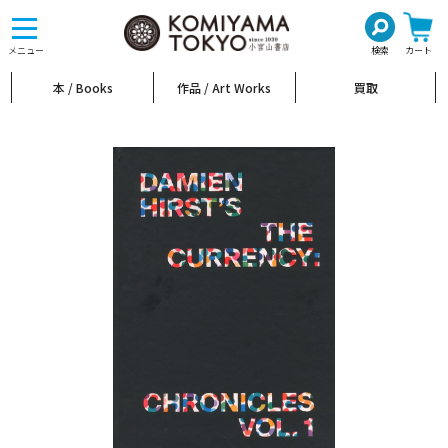
toggle
navigation
メニュー
検索
カート
本 / Books
作品 / Art Works
買取