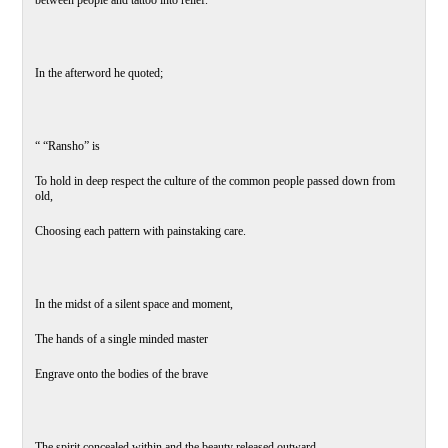
between people and tattoo into relief.
In the afterword he quoted;
“ “Ransho” is
To hold in deep respect the culture of the common people passed down from
old,
Choosing each pattern with painstaking care.
In the midst of a silent space and moment,
The hands of a single minded master
Engrave onto the bodies of the brave
The spirit concealed within and the beauty released outward,