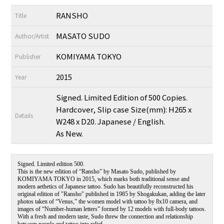
RANSHO
Title
MASATO SUDO
Author/Artist
KOMIYAMA TOKYO
Publisher
2015
Year
Signed. Limited Edition of 500 Copies.
Hardcover, Slip case Size(mm): H265 x
Details
W248 x D20. Japanese / English.
As New.
Signed. Limited edition 500.
This is the new edition of “Ransho” by Masato Sudo, published by
KOMIYAMA TOKYO in 2015, which marks both traditional sense and
modern aethetics of Japanese tattoo. Sudo has beautifully reconstructed his
original edition of "Ransho" published in 1985 by Shogakukan, adding the later
photos taken of “Venus,” the women model with tattoo by 8x10 camera, and
images of “Number-human letters” formed by 12 models with full-body tattoos.
With a fresh and modern taste, Sudo threw the connection and relationship