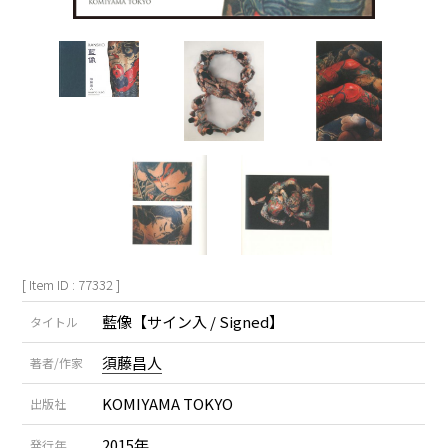
[ Item ID : 77332 ]
藍像【サイン入 / Signed】
タイトル
須藤昌人
著者/作家
KOMIYAMA TOKYO
出版社
2015年
発行年