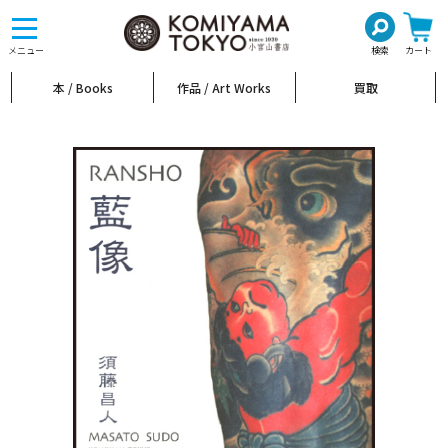
toggle
navigation
メニュー
検索
カート
本 / Books
作品 / Art Works
買取