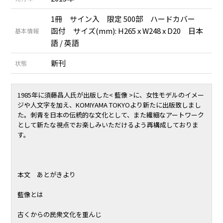
1冊 サイン入 限定 500部 ハードカバー
函付 サイズ(mm): H265 x W248 x D20 日本
基本情報
語 / 英語
新刊
状態
1985年に須藤昌人氏が出版した< 藍像 >に、女性モデルのイメー
ジや人文字を加え、KOMIYAMA TOKYOより新たに出版致しまし
た。刺青を日本の伝統的な文化として、また繊細なアートワーク
として新たな視点でお楽しみいただけるよう再構成しておりま
す。
本文 あとがきより
藍像とは
古くからの民衆文化を重んじ