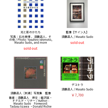
光と影のかたち
藍像【サイン入】
写真：石元泰博 、須藤昌人、そ
須藤昌人 / Masato Sudo
の他 / Photo: Yasuhiro Ishimoto,
sold out
Masato Sudo, and more
sold out
デコトラ
須藤昌人 / Masato Sudo
須藤昌人［刺青］写真集 藍像
￥7,700
著者：須藤昌人 序文：飯沢匡・
ドナルド・リチー / Author: :
Masato Sudo Foreword:
Tadasu Iizawa ・Donald Richie