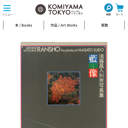
toggle
navigation
メニュー
検索
カート
本 / Books
作品 / Art Works
買取