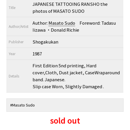
JAPANESE TATTOOING RANSHO the
Title
photos of MASATO SUDO
Author:
Masato Sudo
Foreword: Tadasu
Author/Artist
Iizawa ・Donald Richie
Shogakukan
Publisher
1987
Year
First Edition 5nd printing, Hard
cover,Cloth, Dust jacket, CaseWraparound
Details
band. Japanese.
Slip case Worn, Slightly Damaged .
#
Masato Sudo
sold out