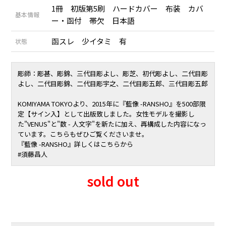
1冊 初版第5刷 ハードカバー 布装 カバ
基本情報
ー・函付 帯欠 日本語
函スレ 少イタミ 有
状態
彫師：彫甚、彫錦、三代目彫よし、彫芝、初代彫よし、二代目彫
よし、二代目彫錦、二代目彫宇之、二代目彫五郎、三代目彫五郎
KOMIYAMA TOKYOより、2015年に『藍像 -RANSHO』を500部限
定【サイン入】として出版致しました。女性モデルを撮影し
た"VENUS"と"数 - 人文字"を新たに加え、再構成した内容になっ
ています。こちらもぜひご覧くださいませ。
『藍像 -RANSHO』詳しくはこちらから
#
須藤昌人
sold out