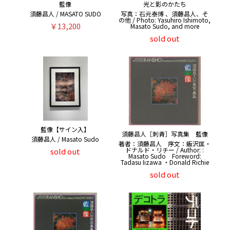
藍像
光と影のかたち
須藤昌人 / MASATO SUDO
写真：石元泰博 、須藤昌人、そ
の他 / Photo: Yasuhiro Ishimoto,
￥13,200
Masato Sudo, and more
sold out
藍像【サイン入】
須藤昌人［刺青］写真集 藍像
須藤昌人 / Masato Sudo
著者：須藤昌人 序文：飯沢匡・
ドナルド・リチー / Author: :
sold out
Masato Sudo Foreword:
Tadasu Iizawa ・Donald Richie
sold out