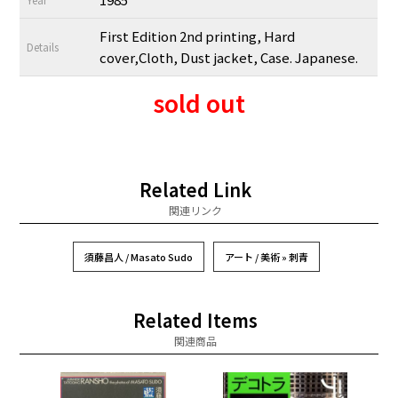
First Edition 2nd printing, Hard
Details
cover,Cloth, Dust jacket, Case. Japanese.
sold out
Related Link
関連リンク
須藤昌人 / Masato Sudo
アート / 美術 » 刺青
Related Items
関連商品