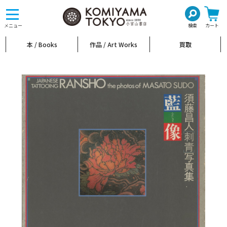
toggle
navigation
メニュー
検索
カート
本 / Books
作品 / Art Works
買取