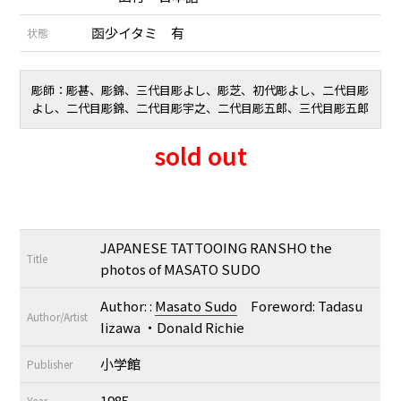
函少イタミ 有
状態
彫師：彫甚、彫錦、三代目彫よし、彫芝、初代彫よし、二代目彫
よし、二代目彫錦、二代目彫宇之、二代目彫五郎、三代目彫五郎
sold out
JAPANESE TATTOOING RANSHO the
Title
photos of MASATO SUDO
Author: :
Masato Sudo
Foreword: Tadasu
Author/Artist
Iizawa ・Donald Richie
小学館
Publisher
1985
Year