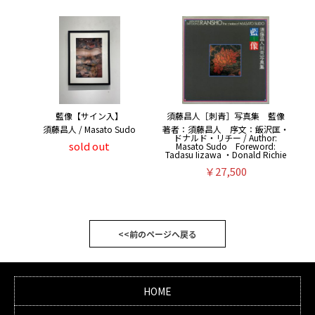
藍像【サイン入】
須藤昌人［刺青］写真集 藍像
須藤昌人 / Masato Sudo
著者：須藤昌人 序文：飯沢匡・
ドナルド・リチー / Author:
sold out
Masato Sudo Foreword:
Tadasu Iizawa ・Donald Richie
￥27,500
<<前のページへ戻る
HOME