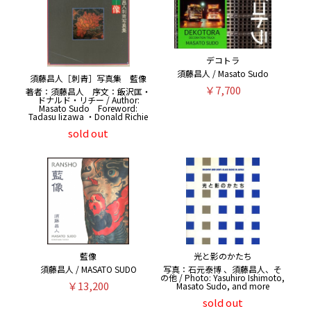
デコトラ
須藤昌人 / Masato Sudo
須藤昌人［刺青］写真集 藍像
￥7,700
著者：須藤昌人 序文：飯沢匡・
ドナルド・リチー / Author:
Masato Sudo Foreword:
Tadasu Iizawa ・Donald Richie
sold out
藍像
光と影のかたち
須藤昌人 / MASATO SUDO
写真：石元泰博 、須藤昌人、そ
の他 / Photo: Yasuhiro Ishimoto,
￥13,200
Masato Sudo, and more
sold out