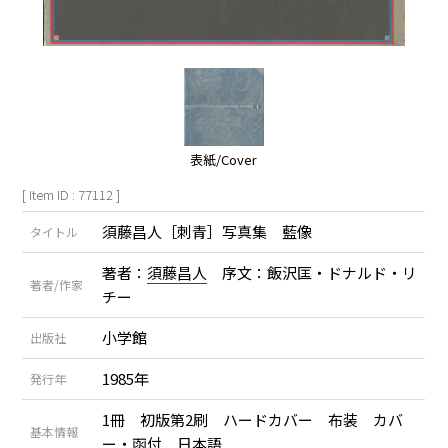
表紙/Cover
[ Item ID : 77112 ]
須藤昌人［刺青］写真集 藍像
タイトル
著者：
須藤昌人
序文：飯沢匡・ドナルド・リ
著者/作家
チー
小学館
出版社
1985年
発行年
1冊 初版第2刷 ハードカバー 布装 カバ
基本情報
ー・函付 日本語