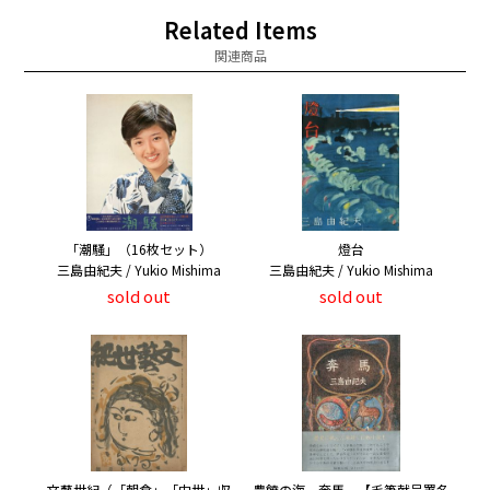
Related Items
関連商品
「潮騒」（16枚セット）
燈台
三島由紀夫 / Yukio Mishima
三島由紀夫 / Yukio Mishima
sold out
sold out
文藝世紀（「朝倉」「中世」収
豊饒の海 奔馬 【毛筆献呈署名