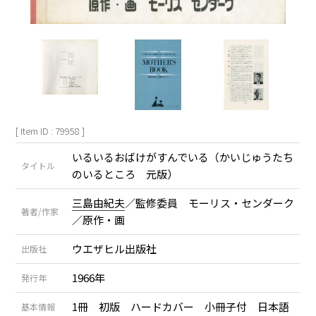
[ Item ID : 79958 ]
いるいるおばけがすんでいる（かいじゅうたち
タイトル
のいるところ 元版）
三島由紀夫
／監修委員 モーリス・センダーク
著者/作家
／原作・画
ウエザヒル出版社
出版社
1966年
発行年
1冊 初版 ハードカバー 小冊子付 日本語
基本情報