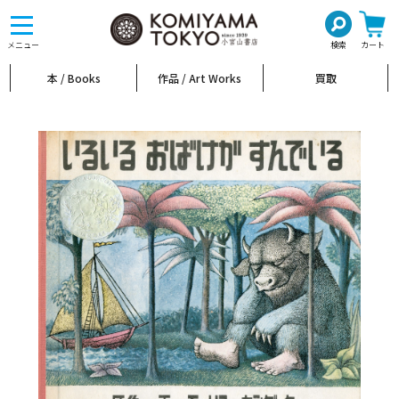
toggle
navigation
メニュー
検索
カート
本 / Books
作品 / Art Works
買取