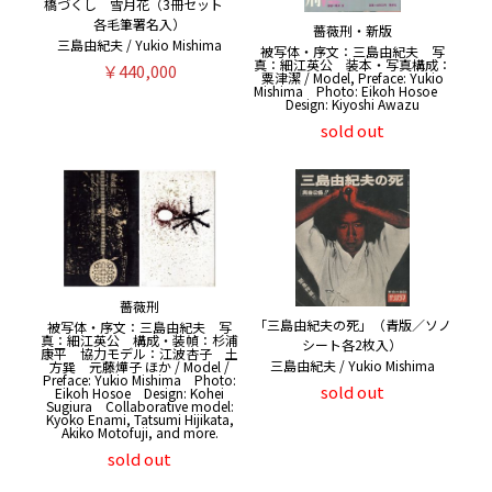
橋づくし 雪月花（3冊セット
各毛筆署名入）
薔薇刑・新版
三島由紀夫 / Yukio Mishima
被写体・序文：三島由紀夫 写
真：細江英公 装本・写真構成：
￥440,000
粟津潔 / Model, Preface: Yukio
Mishima Photo: Eikoh Hosoe
Design: Kiyoshi Awazu
sold out
薔薇刑
「三島由紀夫の死」（青版／ソノ
被写体・序文：三島由紀夫 写
真：細江英公 構成・装幀：杉浦
シート各2枚入）
康平 協力モデル：江波杏子 土
三島由紀夫 / Yukio Mishima
方巽 元藤燁子 ほか / Model /
Preface: Yukio Mishima Photo:
sold out
Eikoh Hosoe Design: Kohei
Sugiura Collaborative model:
Kyoko Enami, Tatsumi Hijikata,
Akiko Motofuji, and more.
sold out