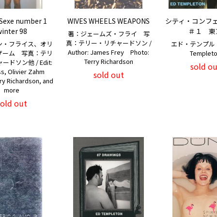
 Sexe number 1
WIVES WHEELS WEAPONS
シティ・コンフ
inter 98
＃１ 東
著：ジェームズ・フライ 写
真：テリー・リチャードソン /
ン・フライス、オリ
エド・テンプルトン
Author: James Frey Photo:
ザーム 写真：テリ
Templet
Terry Richardson
ドソン他 / Edit:
sold ou
iss, Olivier Zahm
sold out
ry Richardson, and
more
sold out