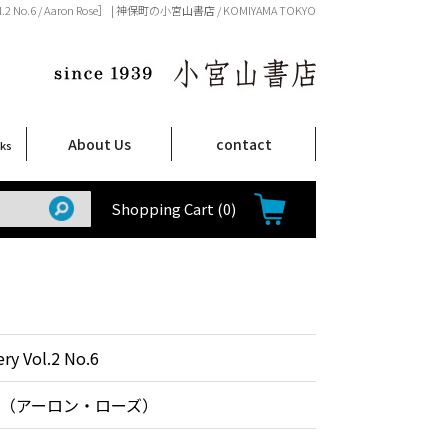
ol.2 No.6 / Aaron Rose］ | 神保町の小宮山書店 / KOMIYAMA TOKYO
About Us
contact
oks
店舗案内
ご注文について
特定商取引法に関する表示
プライバシーポリシー
ム
取
て
て
て
Shop Infomation
How to Order
Shopping Cart
(0)
ry Vol.2 No.6
（アーロン・ローズ）