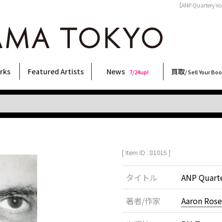
［ANP Quartery V
rks
Featured Artists
News
買取
7/24up!
/ Sell Your Bo
ィー
ート
ス
orks
稲嶺啓一(東風終)
村田言恵
丸岡和吾
Rico Casella
キム・ロートン
菅谷晋一
柴田亜美
内藤啓介
CHRIS
天野タケル
大西洋介
林月光
春川ナミオ
二本木里美
北島敬三
三島剛
大類信
内藤ルネ
横尾忠則
COOKIE
森山大道
佐伯俊男
秋赤音
須藤昌人
三島由紀夫
新着・おすすめ商品
フェア・イベント情報
お店からのお知らせ
買取ブログ
買取専用フォー
古書 / 古本の買
美術品の買取
出張買取につい
宅配買取につい
店頭買取につい
よくある質問
9/7up!
6/1up!
7/24up!
 ART LABEL
Keiichi Inamine(kochishun)
Kotoe Murata
Kazumichi Maruoka
(Babybrush)
Kim Laughton
Shinichi Sugaya
Ami Shibata
Keisuke Naito
CHRIS
TAKERU AMANO
Yosuke Onishi
Gekko Hayashi
Namio Harukawa
Satomi Nihongi
Keizo Kitajima
Go Mishima
Makoto Ohrui
Rune Naito
Tadanori Yokoo
野性爆弾くっきー！
Daido Moriyama
Toshio Saeki
AKIAKANE
Masato Sudo
Yukio Mishima
[ Item ID : 81015 ]
タイトル
ANP Quarte
著者/作家
Aaron Rose