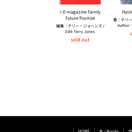
i-D magazine Family
Hyst
Future Positive
著：テリー
Author: 
編集：テリー・ジョーンズ /
Edit: Terry Jones
sold out
HOME
本 / Books
作