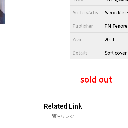
Author/Artist
Aaron Rose
Publisher
PM Tenore
Year
2011
Details
Soft cover.
sold out
Related Link
関連リンク