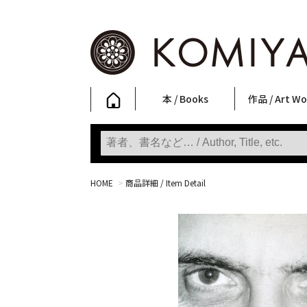
本 / Books
作品 / Art Wo
写真集
ファッション
アート / 美術
文学・人文
日本文化
新刊
SALE
フォトグラフ
ポスター
ストリートア
立体・その他
アートワーク
Primary Artw
版画
Photobooks
Fashion
Art
Literature & Humanities
Japanese Culture
New Books
SALE
Photography
Posters
Street Art
Sculptures / etc
Art Works
KOMIYAMA TOKYO
Prints
HOME
>
商品詳細 / Item Detail