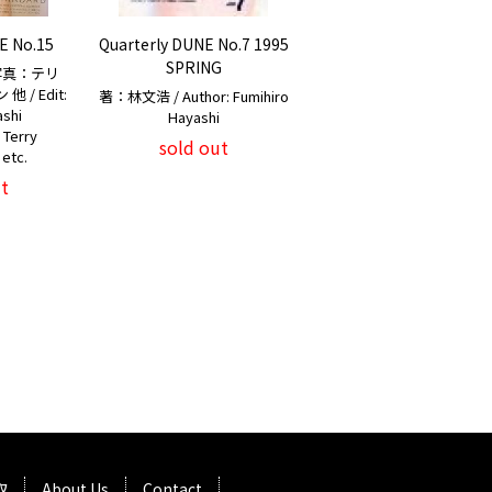
E No.15
Quarterly DUNE No.7 1995
SPRING
写真：テリ
/ Edit:
著：林文浩 / Author: Fumihiro
yashi
Hayashi
 Terry
sold out
 etc.
t
取
About Us
Contact