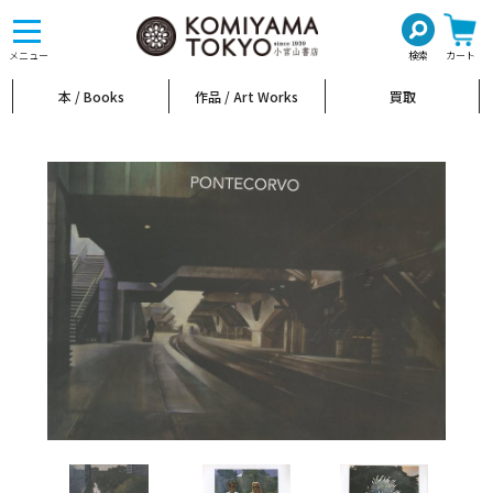
toggle
navigation
メニュー
検索
カート
本 / Books
作品 / Art Works
買取