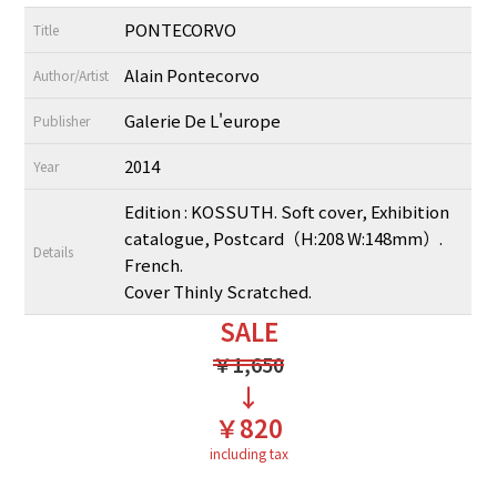
PONTECORVO
Title
Alain Pontecorvo
Author/Artist
Galerie De L'europe
Publisher
2014
Year
Edition : KOSSUTH. Soft cover, Exhibition
catalogue, Postcard（H:208 W:148mm）.
Details
French.
Cover Thinly Scratched.
SALE
￥1,650
↓
￥820
including tax