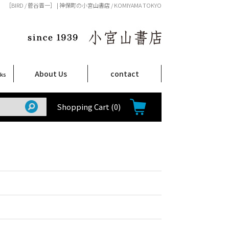
［BIRD / 菅谷晋一］ | 神保町の小宮山書店 / KOMIYAMA TOKYO
About Us
contact
oks
店舗案内
ご注文について
特定商取引法に関する表示
プライバシーポリシー
ム
取
て
て
て
Shop Infomation
How to Order
Shopping Cart
(0)