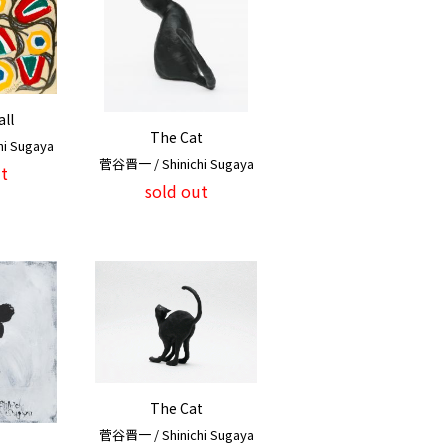
all
The Cat
i Sugaya
菅谷晋一 / Shinichi Sugaya
t
sold out
The Cat
菅谷晋一 / Shinichi Sugaya