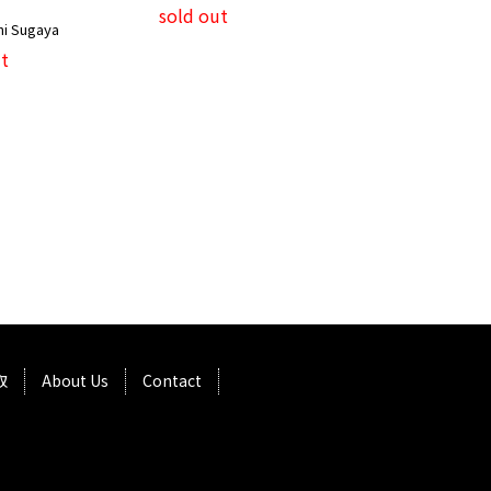
sold out
i Sugaya
t
取
About Us
Contact