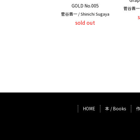
Grape
GOLD No.005
菅谷晋一 / 
菅谷晋一 / Shinichi Sugaya
sold out
HOME
本 / Books
作