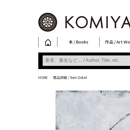
本 / Books
作品 / Art Wo
写真集
ファッション
アート / 美術
文学・人文
日本文化
新刊
SALE
フォトグラフ
ポスター
ストリートア
立体・その他
アートワーク
Primary Artw
版画
Photobooks
Fashion
Art
Literature & Humanities
Japanese Culture
New Books
SALE
Photography
Posters
Street Art
Sculptures / etc
Art Works
KOMIYAMA TOKYO
Prints
HOME
>
商品詳細 / Item Detail