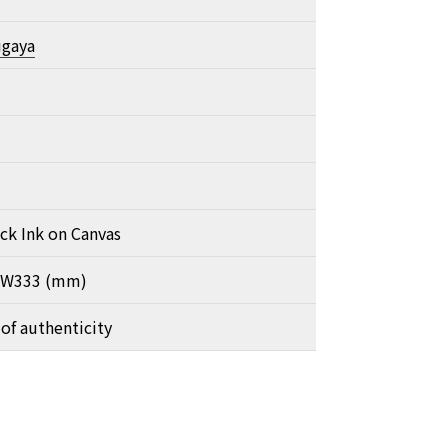
ugaya
ack Ink on Canvas
x W333 (mm)
 of authenticity