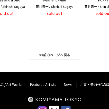
s and a bird
Pear and wine
POPPY
Shinichi Sugaya
菅谷晋一 / Shinichi Sugaya
菅谷晋一 / Shinich
sold out
sold out
sold ou
<<前のページへ戻る
品 / Art Works
Featured Artists
News
古書・美術作品買