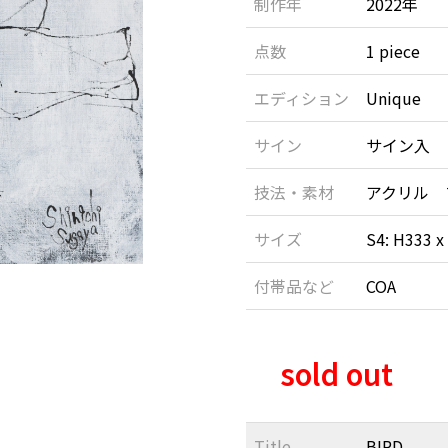
制作年
2022年
点数
1 piece
エディション
Unique
サイン
サイン入
技法・素材
アクリル 
サイズ
S4: H333 
付帯品など
COA
sold out
Title
BIRD