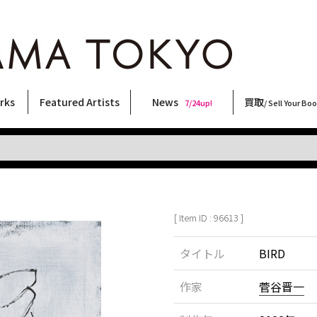
rks
Featured Artists
News
買取
7/24up!
/ Sell Your Bo
ィー
ート
ス
orks
稲嶺啓一(東風終)
村田言恵
丸岡和吾
Rico Casella
キム・ロートン
菅谷晋一
柴田亜美
内藤啓介
CHRIS
秋赤音
須藤昌人
大類信
三島由紀夫
大西洋介
内藤ルネ
佐伯俊男
三島剛
林月光
北島敬三
横尾忠則
森山大道
COOKIE
二本木里美
春川ナミオ
天野タケル
新着・おすすめ商品
フェア・イベント情報
お店からのお知らせ
買取ブログ
買取専用フォー
古書 / 古本の買
美術品の買取
出張買取につい
宅配買取につい
店頭買取につい
よくある質問
9/7up!
6/1up!
7/24up!
 ART LABEL
Keiichi Inamine(kochishun)
Kotoe Murata
Kazumichi Maruoka
(Babybrush)
Kim Laughton
Shinichi Sugaya
Ami Shibata
Keisuke Naito
CHRIS
AKIAKANE
Masato Sudo
Makoto Ohrui
Yukio Mishima
Yosuke Onishi
Rune Naito
Toshio Saeki
Go Mishima
Gekko Hayashi
Keizo Kitajima
Tadanori Yokoo
Daido Moriyama
野性爆弾くっきー！
Satomi Nihongi
Namio Harukawa
TAKERU AMANO
[ Item ID : 96613 ]
タイトル
BIRD
作家
菅谷晋一