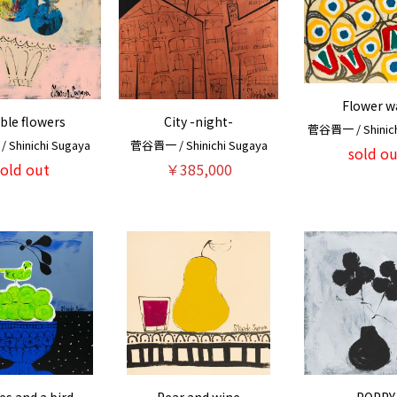
Flower w
ble flowers
City -night-
菅谷晋一 / Shinich
Shinichi Sugaya
菅谷晋一 / Shinichi Sugaya
sold ou
sold out
￥385,000