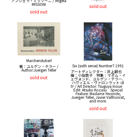
アンジェラ・ミッソーニ / Angela
MISSONI
sold out
sold out
Marchenstuberl
Six (sixth sense) Number7 1991
著：ユルゲン・テラー /
Author:Juergen Teller
アートディレクター：井上嗣也
編：小指敦子 特集：マダム・イ
sold out
ェヴォンド、ユルゲン・テラー、
ハヴィエル・ヴァロンラット ほ
か / Art Director: Tsuguya Inoue
Edit: Atsuko Kozasu Special
Feature: Madame Yevonde,
Juergen Teller, Javier Vallhonrat,
and more.
sold out