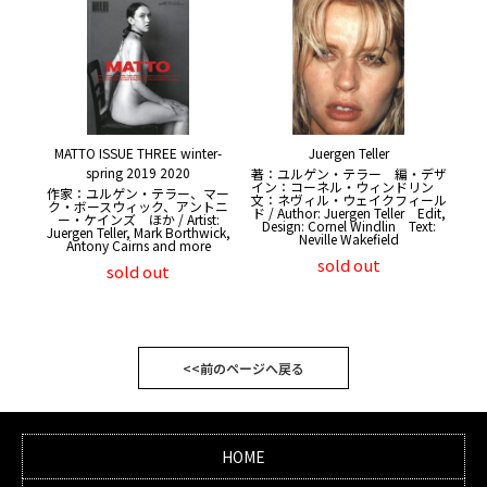
MATTO ISSUE THREE winter-
Juergen Teller
spring 2019 2020
著：ユルゲン・テラー 編・デザ
イン：コーネル・ウィンドリン
作家：ユルゲン・テラー、マー
文：ネヴィル・ウェイクフィール
ク・ボースウィック、アントニ
ド / Author: Juergen Teller Edit,
ー・ケインズ ほか / Artist:
Design: Cornel Windlin Text:
Juergen Teller, Mark Borthwick,
Neville Wakefield
Antony Cairns and more
sold out
sold out
<<前のページへ戻る
HOME