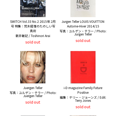
SWITCH Vol.33 No.2 2015年 2月
Jurgen Teller LOUIS VOUITTON
号 特集：荒木経惟のたのしい写
Autome-Hiver 2014/15
真術
写真：ユルゲン・テラー / Photo:
Jurgen Teller
新井敏記 / Toshinori Arai
sold out
sold out
Juergen Teller
i-D magazine Family Future
Positive
写真：ユルゲン・テラー / Photo:
Juergen Teller
編集：テリー・ジョーンズ / Edit:
Terry Jones
sold out
sold out