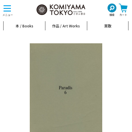
toggle
navigation
メニュー
検索
カート
本 / Books
作品 / Art Works
買取