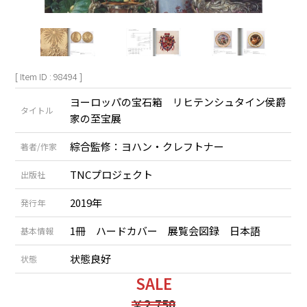
[ Item ID : 98494 ]
ヨーロッパの宝石箱 リヒテンシュタイン侯爵
タイトル
家の至宝展
綜合監修：ヨハン・クレフトナー
著者/作家
TNCプロジェクト
出版社
2019年
発行年
1冊 ハードカバー 展覧会図録 日本語
基本情報
状態良好
状態
SALE
￥2,750