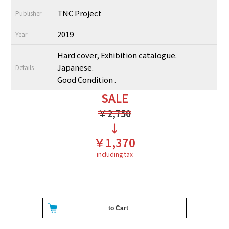
TNC Project
Publisher
2019
Year
Hard cover, Exhibition catalogue.
Japanese.
Details
Good Condition .
SALE
￥2,750
↓
￥1,370
including tax