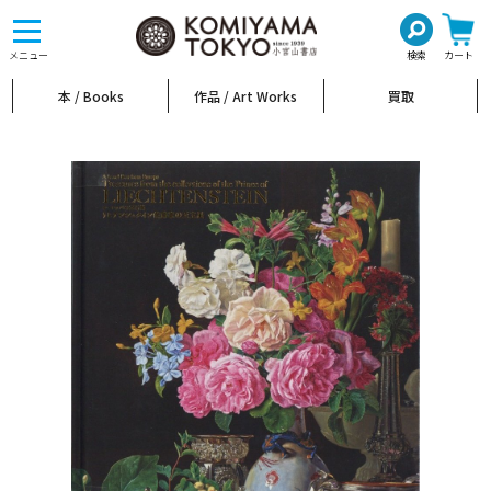
toggle
navigation
メニュー
検索
カート
本 / Books
作品 / Art Works
買取