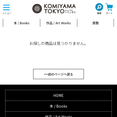
toggle
navigation
メニュー
検索
カート
本 / Books
作品 / Art Works
買取
お探しの商品は見つかりません。
<<前のページへ戻る
HOME
本 / Books
作品 / Art Works