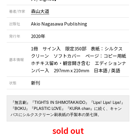
森山大道
著者/作家
Akio Nagasawa Publishing
出版社
2020年
発行年
1冊 サイン入 限定350部 表紙：シルクス
クリーン ソフトカバー ページ：コピー用紙
基本情報
ホチキス留め・観音開き含む エディションナ
ンバー入 297mm x 210mm 日本語 / 英語
新刊
状態
TIGHTS IN SHIMOTAKAIDO
Lips! Lips! Lips!
『無言劇』『
』『
』
BOKU
PLASTIC LOVE
KURA chan
『
』『
』『
』に続く、キャン
バスにシルクスクリーン刷表紙の手製本の第七弾。
sold out