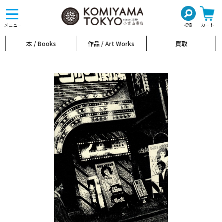
toggle
navigation
メニュー
検索
カート
本 / Books
作品 / Art Works
買取