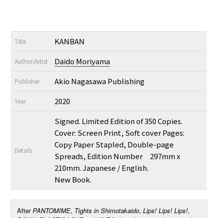
KANBAN
Title
Daido Moriyama
Author/Artist
Akio Nagasawa Publishing
Publisher
2020
Year
Signed. Limited Edition of 350 Copies.
Cover: Screen Print, Soft cover Pages:
Copy Paper Stapled, Double-page
Details
Spreads, Edition Number 297mm x
210mm. Japanese / English.
New Book.
After
PANTOMIME
,
Tights in Shimotakaido
,
Lips! Lips! Lips!
,