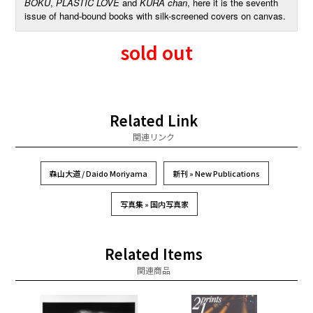
BOKU
,
PLASTIC LOVE
and
KURA chan
, here it is the seventh
issue of hand-bound books with silk-screened covers on canvas.
sold out
Related Link
関連リンク
森山大道 / Daido Moriyama
新刊 » New Publications
写真集 » 国内写真家
Related Items
関連商品