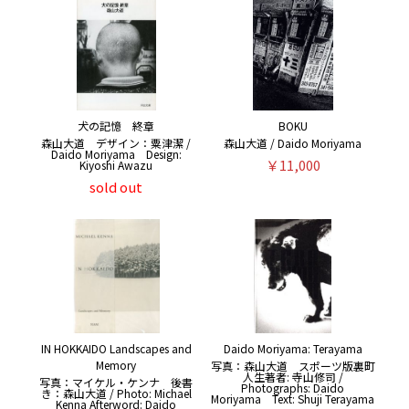
犬の記憶 終章
BOKU
森山大道 デザイン：粟津潔 /
森山大道 / Daido Moriyama
Daido Moriyama Design:
￥11,000
Kiyoshi Awazu
sold out
IN HOKKAIDO Landscapes and
Daido Moriyama: Terayama
Memory
写真：森山大道 スポーツ版裏町
人生著者: 寺山修司 /
写真：マイケル・ケンナ 後書
Photographs: Daido
き：森山大道 / Photo: Michael
Moriyama Text: Shuji Terayama
Kenna Afterword: Daido