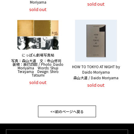
Moriyama
sold out
sold out
にっぽん劇場写真帖
写真：森山大道 文：寺山修司
装幀：辰巳四郎 / Photo: Daido
HOW TO TOKYO AT NIGHT by
Moriyama Words: Shuji
Terayama Design: Shiro
Daido Moriyama
Tatsumi
森山大道 / Daido Moriyama
sold out
sold out
<<前のページへ戻る