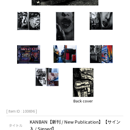
Back cover
[ Item ID : 100696 ]
KANBAN【新刊 / New Publication】【サイン
タイトル
入 / Signed】