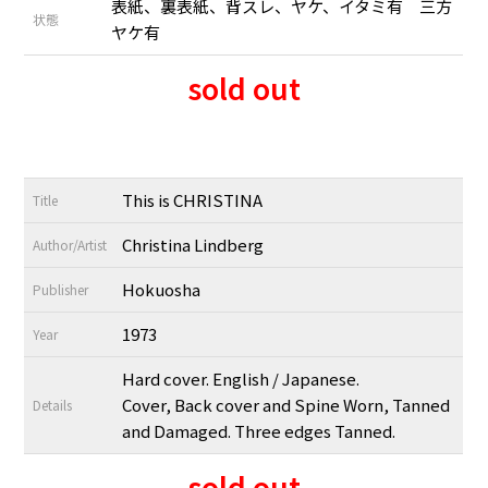
表紙、裏表紙、背スレ、ヤケ、イタミ有 三方
状態
ヤケ有
sold out
This is CHRISTINA
Title
Christina Lindberg
Author/Artist
Hokuosha
Publisher
1973
Year
Hard cover. English / Japanese.
Cover, Back cover and Spine Worn, Tanned
Details
and Damaged. Three edges Tanned.
sold out