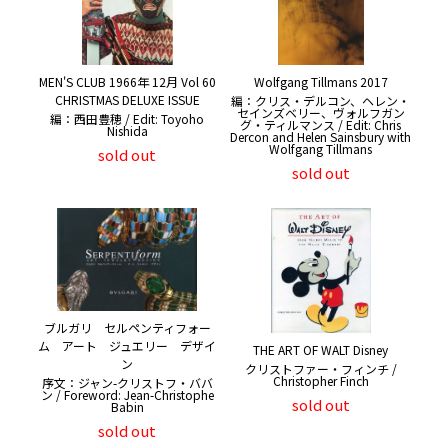
MEN'S CLUB 1966年 12月 Vol 60
Wolfgang Tillmans 2017
CHRISTMAS DELUXE ISSUE
編：クリス・デルコン、ヘレン・
セインズベリー、ヴォルフガン
編：西田豊穂 / Edit: Toyoho
グ・ティルマンス / Edit: Chris
Nishida
Dercon and Helen Sainsbury with
Wolfgang Tillmans
sold out
sold out
ブルガリ セルペンティフォー
ム アート ジュエリー デザイ
THE ART OF WALT Disney
ン
クリストファー・フィンチ /
Christopher Finch
序文：ジャン-クリストフ・ババ
ン / Foreword: Jean-Christophe
sold out
Babin
sold out