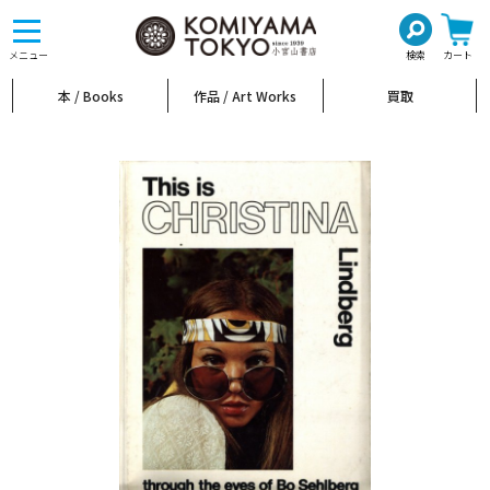
toggle
navigation
メニュー
検索
カート
本 / Books
作品 / Art Works
買取