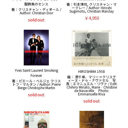
服飾美のセンス
著：杉本博司, クリスチャン・マ
ークレー / Author: Hiroshi
著：クリスチャン・ディオール /
Sugimoto, Christian Marclay
Author: Christian Dior
￥4,950
sold out
Yves Saint Laurent Smoking
HIROSHIMA 1958
Forever
編： 港千尋、マリー＝クリステ
ィーヌ・ドゥ・ナヴァセル 写
著：ピエール・ベルジェ クリス
真：エマニュエル・リヴァ / Edit:
トフ・マルタン / Author: Pierre
Chihiro Minato, Marie‐Christine
Berge Christophe Martin
de Navacelle Photo:
sold out
Emmanuelle Riva
sold out