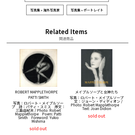
写真集 » 海外写真家
写真集 » ポートレイト
Related Items
関連商品
ROBERT MAPPLETHORPE
メイプルソープと女神たち
PATTI SMITH
写真：ロバート・メイプルソープ
文：ジョーン・ディディオン /
写真：ロバート・メイプルソー
Photo: Robert Mapplethorpe
プ 詩：パティ・スミス 序文：
Text: Joan Didion
三島由紀夫 / Photo: Robert
Mapplethorpe Poem: Patti
sold out
Smith Foreword: Yukio
Mishima
sold out