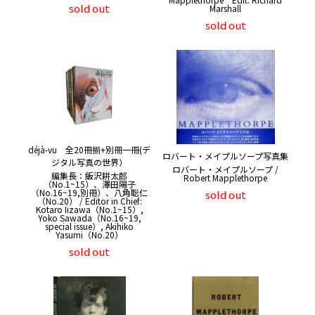
sold out
Marshall
sold out
déjà-vu 全20冊揃+別冊一冊(デ
ロバート・メイプルソープ写真集
ジタル写真の世界）
ロバート・メイプルソープ /
編集長：飯沢耕太郎
Robert Mapplethorpe
（No.1~15）、澤田陽子
（No.16~19,別冊）、八角聡仁
sold out
（No.20） / Editor in Chief:
Kotaro Iizawa（No.1~15）,
Yoko Sawada（No.16~19,
special issue）, Akihiko
Yasumi（No.20）
sold out