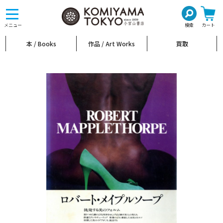
toggle
navigation
メニュー
検索
カート
本 / Books
作品 / Art Works
買取