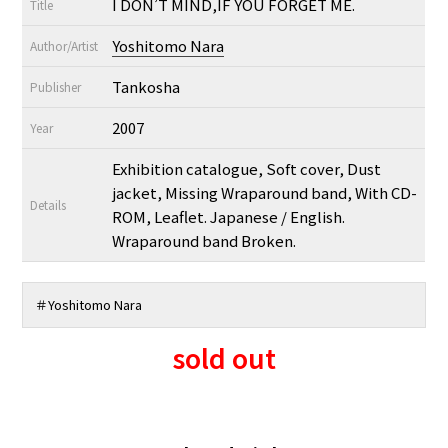
I DON’T MIND,IF YOU FORGET ME.
Title
Yoshitomo Nara
Author/Artist
Tankosha
Publisher
2007
Year
Exhibition catalogue, Soft cover, Dust
jacket, Missing Wraparound band, With CD-
Details
ROM, Leaflet. Japanese / English.
Wraparound band Broken.
＃Yoshitomo Nara
sold out