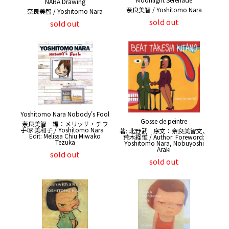
NARA Drawing
奈良美智 / Yoshitomo Nara
奈良美智 / Yoshitomo Nara
sold out
sold out
Yoshitomo Nara Nobody's Fool
Gosse de peintre
奈良美智 編：メリッサ・チウ
手塚 美和子 / Yoshitomo Nara
著: 北野武 序文：奈良美智文、
Edit: Melissa Chiu Miwako
荒木経惟 / Author: Foreword:
Tezuka
Yoshitomo Nara, Nobuyoshi
Araki
sold out
sold out