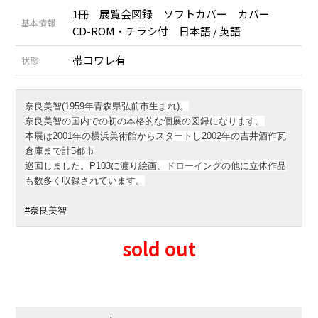
1冊 展覧会図録 ソフトカバー カバー
基本情報
CD-ROM・チラシ付 日本語 / 英語
帯コワレ有
状態
奈良美智(1959年青森県弘前市生まれ)。
奈良美智の
国内での初の本格的な個展の図録になります。
本展は2001年の横浜美術館からスタートし2002年の吉井酒作瓦
倉庫まで計5都市
巡回しました
。P103に渡り絵画、ドローイングの他に立体作品
も数多く収録されています。
#奈良美智
sold out