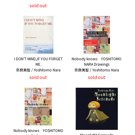
sold out
I DON’T MIND,IF YOU FORGET
Nobody knows YOSHITOMO
ME.
NARA Drawings
奈良美智 / Yoshitomo Nara
奈良美智 / Yoshitomo Nara
sold out
sold out
Nobody knows YOSHITOMO
Moonlight Serenade