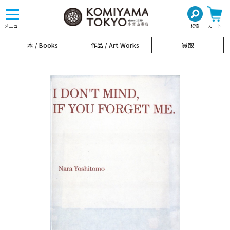
toggle
navigation
メニュー
検索
カート
本 / Books
作品 / Art Works
買取