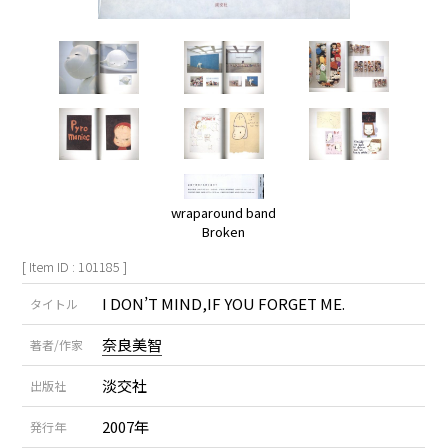
wraparound band
Broken
[ Item ID : 101185 ]
I DON’T MIND,IF YOU FORGET ME.
タイトル
奈良美智
著者/作家
淡交社
出版社
2007年
発行年