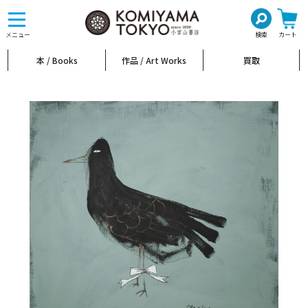
toggle
navigation
メニュー
検索
カート
本 / Books
作品 / Art Works
買取