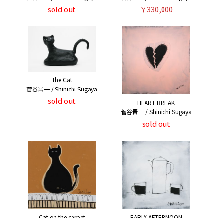
sold out
￥330,000
The Cat
菅谷晋一 / Shinichi Sugaya
sold out
HEART BREAK
菅谷晋一 / Shinichi Sugaya
sold out
Cat on the carpet
EARLY AFTERNOON