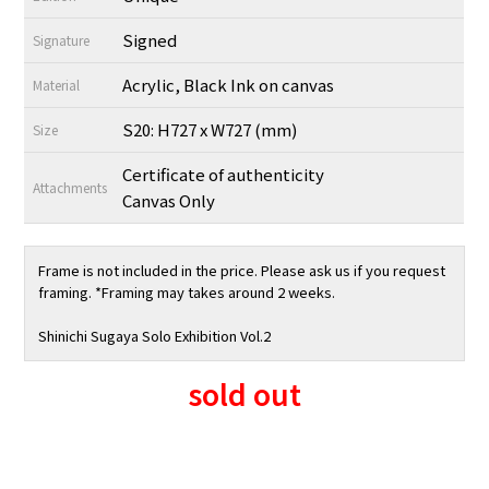
Signed
Signature
Acrylic, Black Ink on canvas
Material
S20: H727 x W727 (mm)
Size
Certificate of authenticity
Attachments
Canvas Only
Frame is not included in the price. Please ask us if you request
framing. *Framing may takes around 2 weeks.
Shinichi Sugaya Solo Exhibition Vol.2
sold out