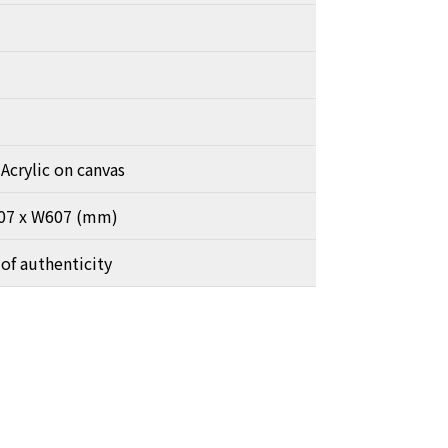
Acrylic on canvas
607 x W607 (mm)
 of authenticity