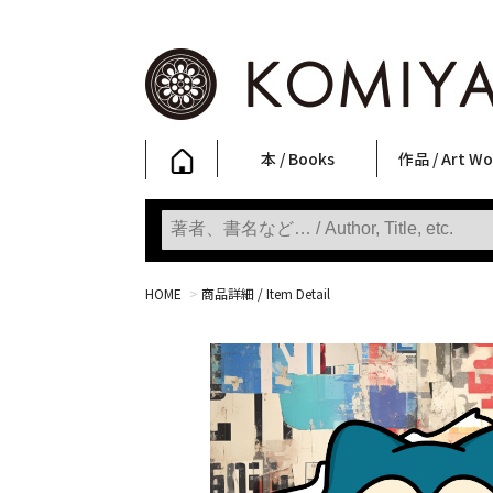
本 / Books
作品 / Art Wo
写真集
ファッション
アート / 美術
文学・人文
日本文化
新刊
SALE
フォトグラフ
ポスター
ストリートア
立体・その他
アートワーク
Primary Artw
版画
Photobooks
Fashion
Art
Literature & Humanities
Japanese Culture
New Books
SALE
Photography
Posters
Street Art
Sculptures / etc
Art Works
KOMIYAMA TOKYO
Prints
HOME
>
商品詳細 / Item Detail