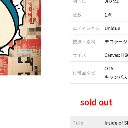
制作年
2024年
点数
1点
エディション
Unique
技法・素材
デコラージ
サイズ
Canvas: H
COA
付帯品など
キャンバス
sold out
Title
Inside of 