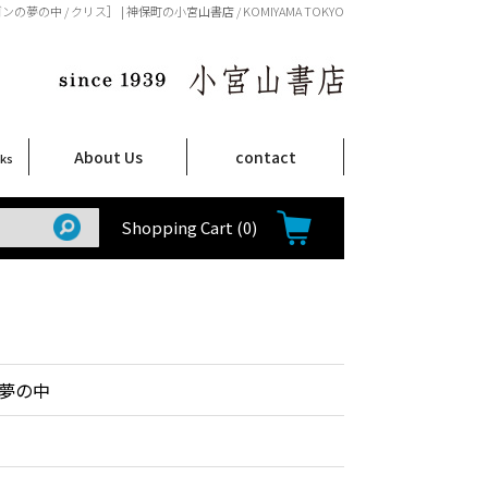
の夢の中 / クリス］ | 神保町の小宮山書店 / KOMIYAMA TOKYO
About Us
contact
oks
店舗案内
ご注文について
特定商取引法に関する表示
プライバシーポリシー
ム
取
て
て
て
Shop Infomation
How to Order
Shopping Cart
(0)
夢の中