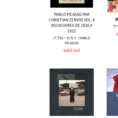
PABLO PICASSO PAR
CHRISTIAN ZERVOS VOL. 4
(IV):OEUVRES DE 1920 A
クリ
1922
パブロ・ピカソ / PABLO
PICASSO
sold out