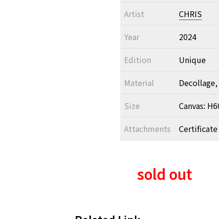
Artist
CHRIS
Year
2024
Edition
Unique
Material
Decollage, 
Size
Canvas: H
Attachments
Certificate
sold out