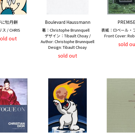
夢に牡丹餅
Boulevard Haussmann
PREMIS
ス / CHRIS
著：Christophe Brunnquell
表紙：ロベール・フ
デザイン：Tibault Choay /
Front Cover: Robe
sold out
Author: Christophe Brunnquell
sold ou
Design: Tibault Choay
sold out