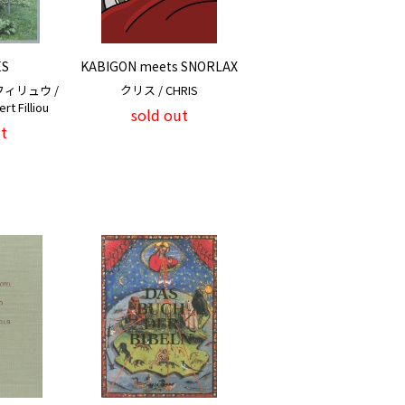
ES
KABIGON meets SNORLAX
ィリュウ /
クリス / CHRIS
rt Filliou
sold out
t