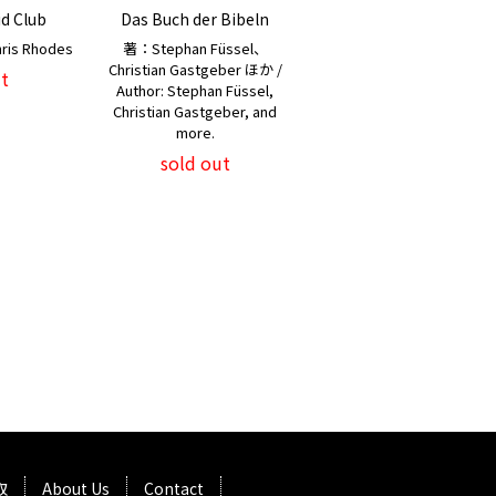
d Club
Das Buch der Bibeln
is Rhodes
著：Stephan Füssel、
Christian Gastgeber ほか /
t
Author: Stephan Füssel,
Christian Gastgeber, and
more.
sold out
取
About Us
Contact