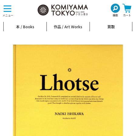
toggle
navigation
メニュー
検索
カート
本 / Books
作品 / Art Works
買取