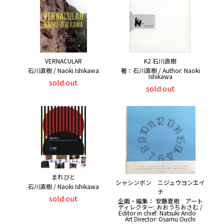
VERNACULAR
K2 石川直樹
石川直樹 / Naoki Ishikawa
著：石川直樹 / Author: Naoki
Ishikawa
sold out
sold out
まれびと
シャシンボン ニジュウヨンエイ
石川直樹 / Naoki Ishikawa
チ
sold out
企画・編集： 安藤夏樹 アート
ディレクター: おおうちおさむ /
Editor in chief: Natsuki Ando
Art Director: Osamu Ouchi