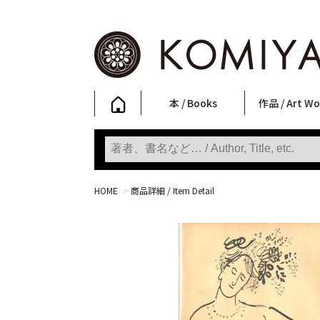
本 / Books
作品 / Art Wo
写真集
ファッション
アート / 美術
文学・人文
日本文化
新刊
SALE
フォトグラフ
ポスター
ストリートア
立体・その他
アートワーク
Primary Artw
版画
Photobooks
Fashion
Art
Literature & Humanities
Japanese Culture
New Books
SALE
Photography
Posters
Street Art
Sculptures / etc
Art Works
KOMIYAMA TOKYO
Prints
HOME
>
商品詳細 / Item Detail