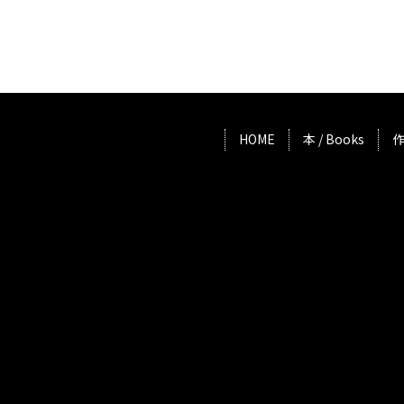
HOME
本 / Books
作