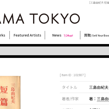
［三島由紀夫 短編集
rks
Featured Artists
News
買取
7/24up!
/ Sell Your Bo
ィー
ート
ス
orks
稲嶺啓一(東風終)
村田言恵
丸岡和吾
Rico Casella
キム・ロートン
菅谷晋一
柴田亜美
内藤啓介
CHRIS
三島剛
大西洋介
佐伯俊男
林月光
北島敬三
三島由紀夫
秋赤音
大類信
二本木里美
横尾忠則
COOKIE
天野タケル
春川ナミオ
内藤ルネ
森山大道
須藤昌人
新着・おすすめ商品
フェア・イベント情報
お店からのお知らせ
買取ブログ
買取専用フォー
古書 / 古本の買
美術品の買取
出張買取につい
宅配買取につい
店頭買取につい
よくある質問
9/7up!
6/1up!
7/24up!
 ART LABEL
Keiichi Inamine(kochishun)
Kotoe Murata
Kazumichi Maruoka
(Babybrush)
Kim Laughton
Shinichi Sugaya
Ami Shibata
Keisuke Naito
CHRIS
Go Mishima
Yosuke Onishi
Toshio Saeki
Gekko Hayashi
Keizo Kitajima
Yukio Mishima
AKIAKANE
Makoto Ohrui
Satomi Nihongi
Tadanori Yokoo
野性爆弾くっきー！
TAKERU AMANO
Namio Harukawa
Rune Naito
Daido Moriyama
Masato Sudo
[ Item ID : 101987 ]
タイトル
三島由紀夫
著者/作家
著：
三島由