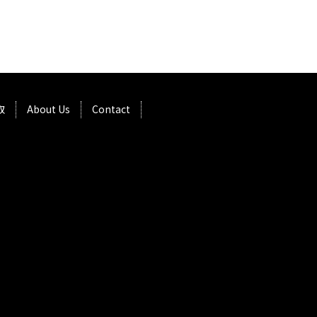
取
About Us
Contact