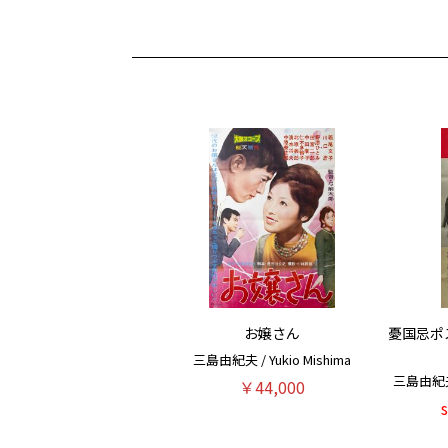
お嬢さん
憂国忌ポ
三島由紀夫 / Yukio Mishima
三島由紀夫 /
￥44,000