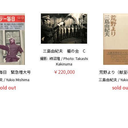
三島由紀夫 楯の会 C
撮影: 柿沼隆 / Photo: Takashi
Kakinuma
￥220,000
毎日 緊急増大号
荒野より（献呈
 Yukio Mishima
三島由紀夫 / Yukio
sold out
sold ou