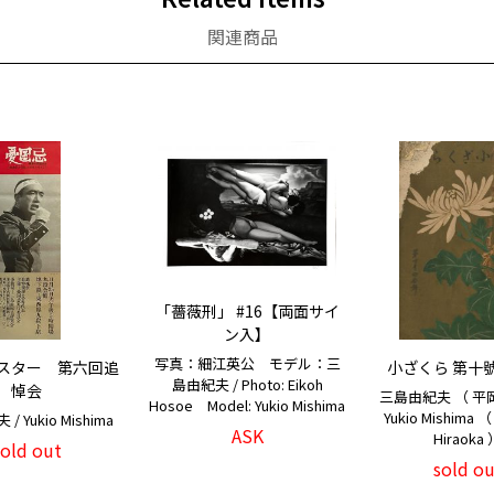
関連商品
「薔薇刑」 #16【両面サイ
ン入】
写真：細江英公 モデル：三
スター 第六回追
小ざくら 第十
島由紀夫 / Photo: Eikoh
悼会
三島由紀夫 （ 平岡
Hosoe Model: Yukio Mishima
Yukio Mishima （
 Yukio Mishima
ASK
Hiraoka
sold out
sold ou