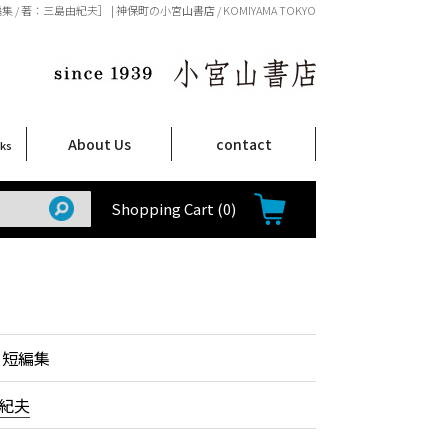
 / 著：三島由紀夫］ | 神保町の小宮山書店 / KOMIYAMA TOKYO
About Us
contact
oks
店舗案内
ご注文について
特定商取引法に関する表示
プライバシーポリシー
ム
取
て
て
て
Shop Infomation
How to Order
Shopping Cart
(0)
 短編集
紀夫