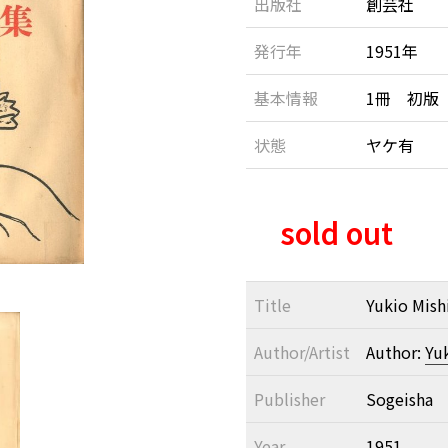
出版社
創芸社
発行年
1951年
基本情報
1冊 初版
状態
ヤケ有
sold out
Title
Yukio Mish
Author/Artist
Author:
Yu
Publisher
Sogeisha
Year
1951