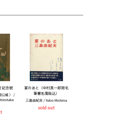
號 記念號
宴のあと（中村真一郎宛毛
筆署名箋貼込）
公威 ） /
 Kimitake
三島由紀夫 / Yukio Mishima
 ）
sold out
t