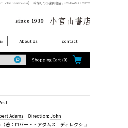
ection: John Szarkowski］ | 神保町の小宮山書店 / KOMIYAMA TOKYO
About Us
contact
oks
店舗案内
ご注文について
特定商取引法に関する表示
プライバシーポリシー
ム
取
て
て
て
Shop Infomation
How to Order
Shopping Cart
(0)
est
bert Adams
Direction:
John
i
（著：
ロバート・アダムス
ディレクショ