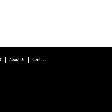
取
About Us
Contact