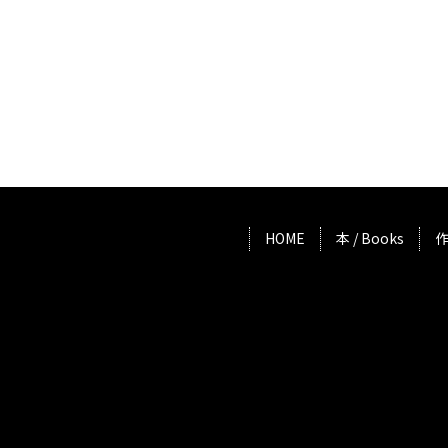
HOME
本 / Books
作