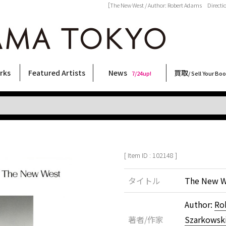
［The New West / Author: Robert Adams Dir
rks
Featured Artists
News
買取
7/24up!
/ Sell Your Bo
ィー
ート
ス
orks
稲嶺啓一(東風終)
村田言恵
丸岡和吾
Rico Casella
キム・ロートン
菅谷晋一
柴田亜美
内藤啓介
CHRIS
秋赤音
大西洋介
佐伯俊男
大類信
二本木里美
横尾忠則
北島敬三
森山大道
内藤ルネ
三島由紀夫
天野タケル
林月光
須藤昌人
COOKIE
春川ナミオ
三島剛
新着・おすすめ商品
フェア・イベント情報
お店からのお知らせ
買取ブログ
買取専用フォー
古書 / 古本の買
美術品の買取
出張買取につい
宅配買取につい
店頭買取につい
よくある質問
9/7up!
6/1up!
7/24up!
 ART LABEL
Keiichi Inamine(kochishun)
Kotoe Murata
Kazumichi Maruoka
(Babybrush)
Kim Laughton
Shinichi Sugaya
Ami Shibata
Keisuke Naito
CHRIS
AKIAKANE
Yosuke Onishi
Toshio Saeki
Makoto Ohrui
Satomi Nihongi
Tadanori Yokoo
Keizo Kitajima
Daido Moriyama
Rune Naito
Yukio Mishima
TAKERU AMANO
Gekko Hayashi
Masato Sudo
野性爆弾くっきー！
Namio Harukawa
Go Mishima
[ Item ID : 102148 ]
タイトル
The New W
Author:
Ro
著者/作家
Szarkowsk