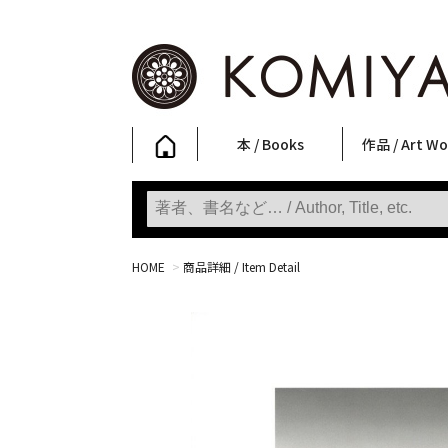
本 / Books
作品 / Art Wo
写真集
ファッション
アート / 美術
文学・人文
日本文化
新刊
SALE
フォトグラフ
ポスター
ストリートア
立体・その他
アートワーク
Primary Artw
版画
Photobooks
Fashion
Art
Literature & Humanities
Japanese Culture
New Books
SALE
Photography
Posters
Street Art
Sculptures / etc
Art Works
KOMIYAMA TOKYO
Prints
HOME
>
商品詳細 / Item Detail