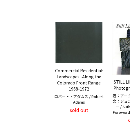
Commercial Residential:
Landscapes -Along the
STILL L
Colorado Front Range
Photogr
1968-1972
著：アー
ロバート・アダムス / Robert
文：ジョ
Adams
ー / Aut
sold out
Foreword