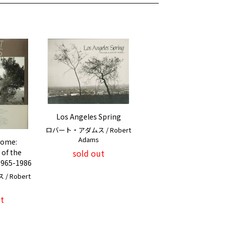
Los Angeles Spring
ロバート・アダムス / Robert
Adams
Home:
of the
sold out
1965-1986
 Robert
t