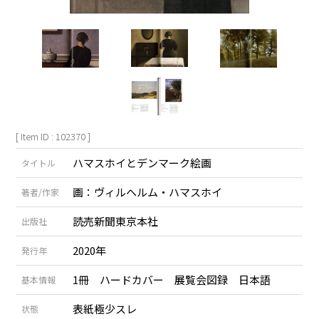
[ Item ID : 102370 ]
ハマスホイとデンマーク絵画
タイトル
画：ヴィルヘルム・ハマスホイ
著者/作家
読売新聞東京本社
出版社
2020年
発行年
1冊 ハードカバー 展覧会図録 日本語
基本情報
表紙極少スレ
状態