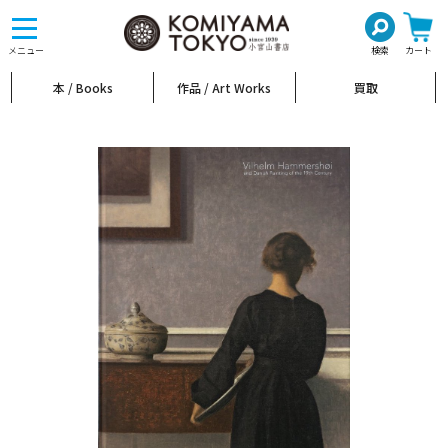
toggle
navigation
メニュー
検索
カート
本 / Books
作品 / Art Works
買取