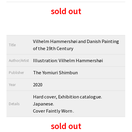
sold out
Vilhelm Hammershøi and Danish Painting
Title
of the 19th Century
Illustration: Vilhelm Hammershøi
Author/Artist
The Yomiuri Shimbun
Publisher
2020
Year
Hard cover, Exhibition catalogue.
Japanese.
Details
Cover Faintly Worn .
sold out