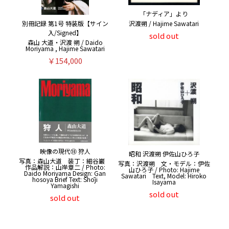
「ナディア」より
沢渡朔 / Hajime Sawatari
別冊記録 第1号 特装版【サイン
入/Signed】
sold out
森山 大道・沢渡 朔 / Daido
Moriyama , Hajime Sawatari
￥154,000
映像の現代⑩ 狩人
昭和 沢渡朔 伊佐山ひろ子
写真：森山大道 装丁：細谷巖
写真：沢渡朔 文・モデル：伊佐
作品解説：山岸章二 / Photo:
山ひろ子 / Photo: Hajime
Daido Moriyama Design: Gan
Sawatari Text, Model: Hiroko
hosoya Brief Text: Shōji
Isayama
Yamagishi
sold out
sold out