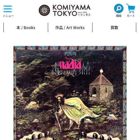
toggle
navigation
メニュー
検索
カート
本 / Books
作品 / Art Works
買取