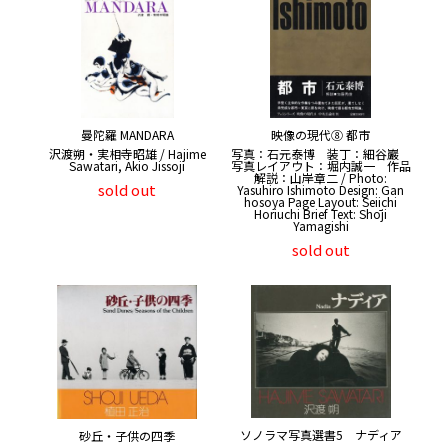
曼陀羅 MANDARA
映像の現代⑧ 都市
沢渡朔・実相寺昭雄 / Hajime
写真：石元泰博 装丁：細谷巖
Sawatari, Akio Jissoji
写真レイアウト：堀内誠一 作品
解説：山岸章二 / Photo:
sold out
Yasuhiro Ishimoto Design: Gan
hosoya Page Layout: Seiichi
Horiuchi Brief Text: Shōji
Yamagishi
sold out
ソノラマ写真選書5 ナディア
砂丘・子供の四季