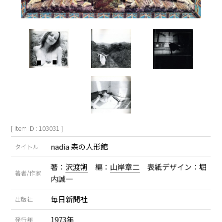
[ Item ID : 103031 ]
nadia 森の人形館
タイトル
著：
沢渡朔
編：
山岸章二
表紙デザイン：堀
著者/作家
内誠一
毎日新聞社
出版社
1973年
発行年