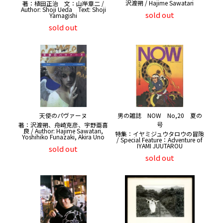
沢渡朔 / Hajime Sawatari
著：植田正治 文：山岸章二 /
Author: Shoji Ueda Text: Shoji
sold out
Yamagishi
sold out
天使のパヴァーヌ
男の雑誌 NOW No,20 夏の
号
著：沢渡朔、舟崎克彦、宇野亜喜
良 / Author: Hajime Sawatari,
特集：イヤミジュウタロウの冒険
Yoshihiko Funazaki, Akira Uno
/ Special Feature：Adventure of
IYAMI JUUTAROU
sold out
sold out