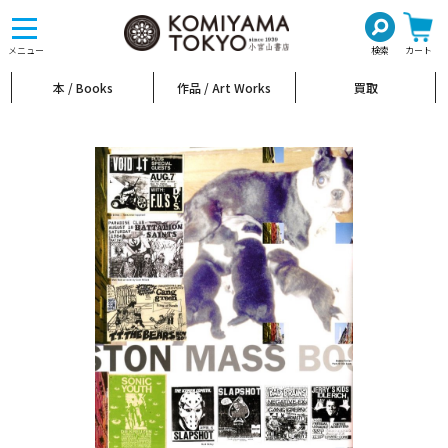
toggle
navigation
メニュー
検索
カート
本 / Books
作品 / Art Works
買取