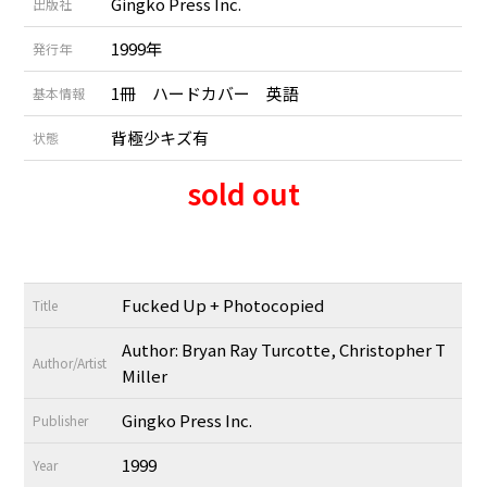
Gingko Press Inc.
出版社
1999年
発行年
1冊 ハードカバー 英語
基本情報
背極少キズ有
状態
sold out
Fucked Up + Photocopied
Title
Author: Bryan Ray Turcotte, Christopher T
Author/Artist
Miller
Gingko Press Inc.
Publisher
1999
Year