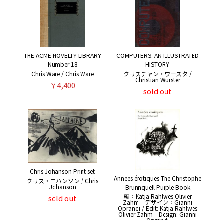
THE ACME NOVELTY LIBRARY
COMPUTERS. AN ILLUSTRATED
Number 18
HISTORY
Chris Ware / Chris Ware
クリスチャン・ワースタ /
Christian Wurster
￥4,400
sold out
Chris Johanson Print set
Annees érotiques The Christophe
クリス・ヨハンソン / Chris
Johanson
Brunnquell Purple Book
編：Katja Rahlwes Olivier
sold out
Zahm デザイン：Gianni
Oprandi / Edit: Katja Rahlwes
Olivier Zahm Design: Gianni
Oprandi