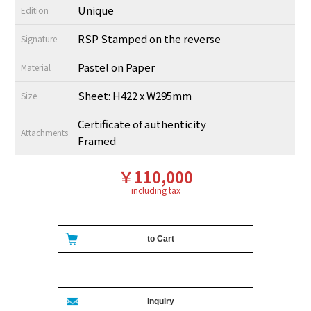
Unique
Edition
RSP Stamped on the reverse
Signature
Pastel on Paper
Material
Sheet: H422 x W295mm
Size
Certificate of authenticity
Attachments
Framed
￥110,000
including tax