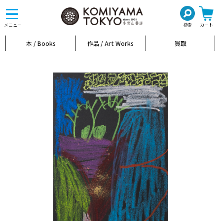
toggle
navigation
メニュー
検索
カート
本 / Books
作品 / Art Works
買取