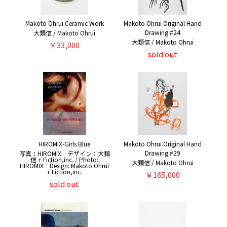
Makoto Ohrui Ceramic Work
Makoto Ohrui Original Hand
Drawing #24
大類信 / Makoto Ohrui
大類信 / Makoto Ohrui
￥33,000
sold out
HIROMIX-Girls Blue
Makoto Ohrui Original Hand
Drawing #29
写真：HIROMIX デザイン：大類
信 + Fiction,inc. / Photo:
大類信 / Makoto Ohrui
HIROMIX Design: Makoto Ohrui
+ Fiction,inc.
￥165,000
sold out