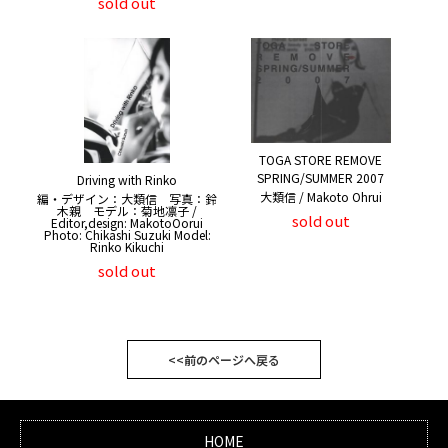
sold out
TOGA STORE REMOVE
SPRING/SUMMER 2007
Driving with Rinko
大類信 / Makoto Ohrui
編・デザイン：大類信 写真：鈴
木親 モデル：菊地凛子 /
sold out
Editor,design: MakotoOorui
Photo: Chikashi Suzuki Model:
Rinko Kikuchi
sold out
<<前のページへ戻る
HOME