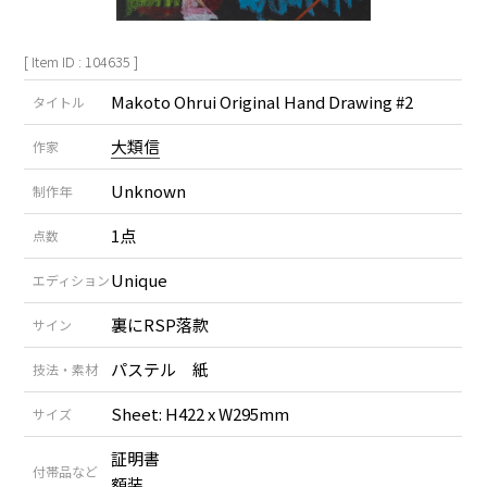
[ Item ID : 104635 ]
Makoto Ohrui Original Hand Drawing #2
タイトル
大類信
作家
Unknown
制作年
1点
点数
Unique
エディション
裏にRSP落款
サイン
パステル 紙
技法・素材
Sheet: H422 x W295mm
サイズ
証明書
付帯品など
額装