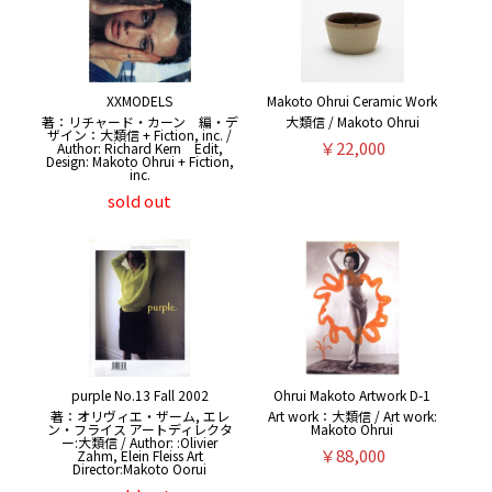
XXMODELS
Makoto Ohrui Ceramic Work
著：リチャード・カーン 編・デ
大類信 / Makoto Ohrui
ザイン：大類信 + Fiction, inc. /
￥22,000
Author: Richard Kern Edit,
Design: Makoto Ohrui + Fiction,
inc.
sold out
purple No.13 Fall 2002
Ohrui Makoto Artwork D-1
著：オリヴィエ・ザーム, エレ
Art work：大類信 / Art work:
ン・フライス アートディレクタ
Makoto Ohrui
ー:大類信 / Author: :Olivier
￥88,000
Zahm, Elein Fleiss Art
Director:Makoto Oorui