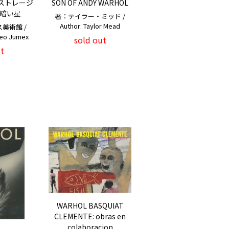
: エストレージ
SON OF ANDY WARHOL
 暗い星
著：テイラー・ミッド /
Author: Taylor Mead
美術館 /
seo Jumex
sold out
t
WARHOL BASQUIAT
CLEMENTE: obras en
colaboracion