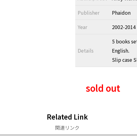
Publisher
Phaidon
Year
2002-2014
5 books set
Details
English.
Slip case 
sold out
Related Link
関連リンク