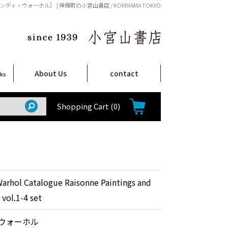
l.1-4 set / アンディ・ウォーホル］ | 神保町の小宮山書店 / KOMIYAMA TOKYO
About Us
contact
oks
店舗案内
ご注文について
特定商取引法に関する表示
プライバシーポリシー
ム
取
て
て
て
Shop Infomation
How to Order
Shopping Cart
(0)
arhol Catalogue Raisonne Paintings and
vol.1-4 set
ウォーホル