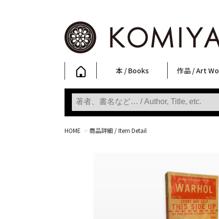
本 / Books
作品 / Art Wo
写真集
ファッション
アート / 美術
文学・人文
日本文化
新刊
SALE
フォトグラフ
ポスター
ストリートア
立体・その他
アートワーク
Primary Artw
版画
Photobooks
Fashion
Art
Literature & Humanities
Japanese Culture
New Books
SALE
Photography
Posters
Street Art
Sculptures / etc
Art Works
KOMIYAMA TOKYO
Prints
HOME
>
商品詳細 / Item Detail