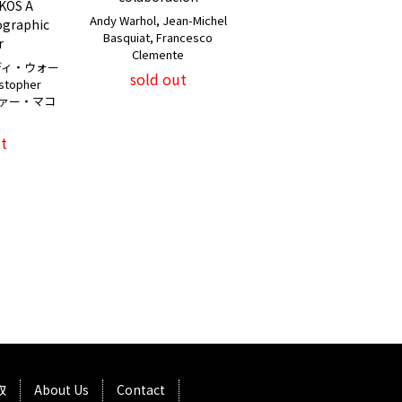
KOS A
Andy Warhol, Jean-Michel
ographic
Basquiat, Francesco
r
Clemente
アンディ・ウォー
sold out
topher
ファー・マコ
t
取
About Us
Contact