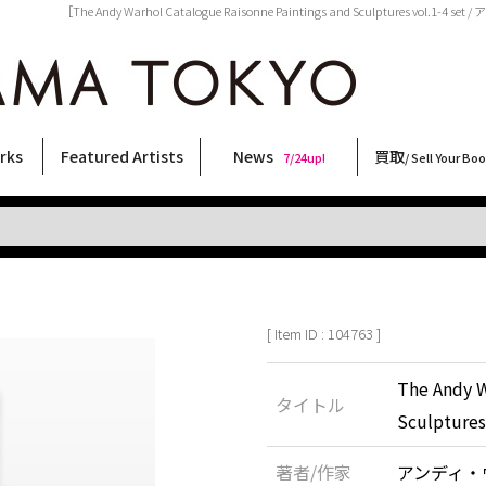
［The Andy Warhol Catalogue Raisonne Paintings and Sculptures vo
rks
Featured Artists
News
買取
7/24up!
/ Sell Your Bo
ィー
ート
ス
orks
稲嶺啓一(東風終)
村田言恵
丸岡和吾
Rico Casella
キム・ロートン
菅谷晋一
柴田亜美
内藤啓介
CHRIS
三島由紀夫
北島敬三
秋赤音
春川ナミオ
天野タケル
大類信
林月光
横尾忠則
三島剛
COOKIE
内藤ルネ
須藤昌人
大西洋介
佐伯俊男
森山大道
二本木里美
新着・おすすめ商品
フェア・イベント情報
お店からのお知らせ
買取ブログ
買取専用フォー
古書 / 古本の買
美術品の買取
出張買取につい
宅配買取につい
店頭買取につい
よくある質問
9/7up!
6/1up!
7/24up!
 ART LABEL
Keiichi Inamine(kochishun)
Kotoe Murata
Kazumichi Maruoka
(Babybrush)
Kim Laughton
Shinichi Sugaya
Ami Shibata
Keisuke Naito
CHRIS
Yukio Mishima
Keizo Kitajima
AKIAKANE
Namio Harukawa
TAKERU AMANO
Makoto Ohrui
Gekko Hayashi
Tadanori Yokoo
Go Mishima
野性爆弾くっきー！
Rune Naito
Masato Sudo
Yosuke Onishi
Toshio Saeki
Daido Moriyama
Satomi Nihongi
[ Item ID : 104763 ]
The Andy W
タイトル
Sculptures 
著者/作家
アンディ・