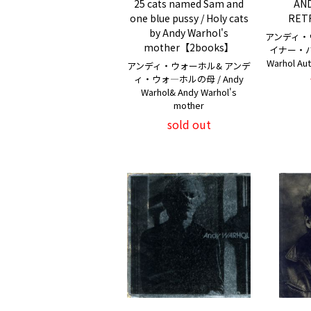
25 cats named Sam and
AN
one blue pussy / Holy cats
RET
by Andy Warhol's
アンディ・
mother【2books】
イナー・バス
Warhol Aut
アンディ・ウォーホル& アンデ
ィ・ウォ―ホルの母 / Andy
Warhol& Andy Warhol's
mother
sold out