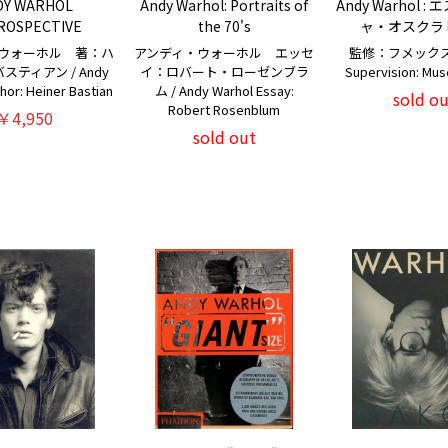
DY WARHOL
Andy Warhol: Portraits of
Andy Warhol 
ROSPECTIVE
the 70's
ャ・オスクラ
ウォーホル 著：ハ
アンディ・ウォーホル エッセ
監修：フメックス
ティアン / Andy
イ：ロバート・ローゼンブラ
Supervision: Mu
hor: Heiner Bastian
ム / Andy Warhol Essay:
sold ou
Robert Rosenblum
￥4,950
sold out