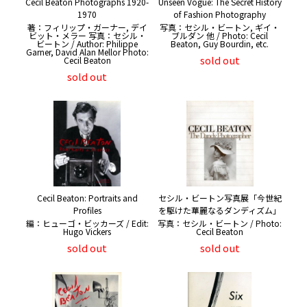
Cecil Beaton Photographs 1920-
Unseen Vogue: The Secret History
1970
of Fashion Photography
著：フィリップ・ガーナー, デイ
写真：セシル・ビートン, ギイ・
ビット・メラー 写真：セシル・
ブルダン 他 / Photo: Cecil
ビートン / Author: Philippe
Beaton, Guy Bourdin, etc.
Garner, David Alan Mellor Photo:
sold out
Cecil Beaton
sold out
Cecil Beaton: Portraits and
セシル・ビートン写真展「今世紀
Profiles
を駆けた華麗なるダンディズム」
編：ヒューゴ・ビッカーズ / Edit:
写真：セシル・ビートン / Photo:
Hugo Vickers
Cecil Beaton
sold out
sold out