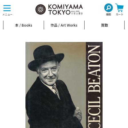
toggle
navigation
メニュー
検索
カート
本 / Books
作品 / Art Works
買取