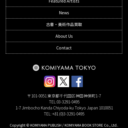
Featured Artists
News
古書・美術作品買取
About Us
Contact
〒101-0051 東京都千代田区神田神保町1-7
TEL:03-3291-0495
1-7 Jimbocho Kanda Chiyoda-ku Tokyo Japan 1010051
TEL: +81 (0)3-3291-0495
Copyright © KOMIYAMA PUBLISH / KOMIYAMA BOOK STORE Co., Ltd..