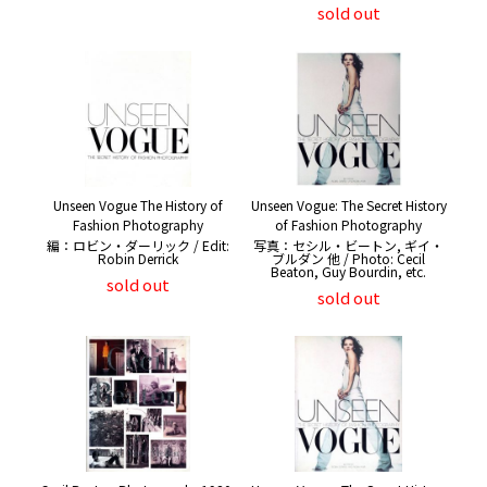
sold out
Unseen Vogue The History of
Unseen Vogue: The Secret History
Fashion Photography
of Fashion Photography
編：ロビン・ダーリック / Edit:
写真：セシル・ビートン, ギイ・
Robin Derrick
ブルダン 他 / Photo: Cecil
Beaton, Guy Bourdin, etc.
sold out
sold out