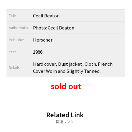
Cecil Beaton
Title
Photo:
Cecil Beaton
Author/Artist
Herscher
Publisher
1986
Year
Hard cover, Dust jacket, Cloth. French.
Details
Cover Worn and Slightly Tanned .
sold out
Related Link
関連リンク