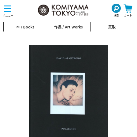
toggle
navigation
メニュー
検索
カート
本 / Books
作品 / Art Works
買取