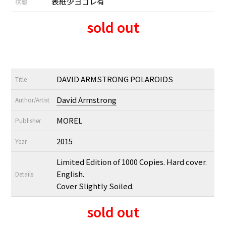
表紙少ヨゴレ有
状態
sold out
DAVID ARMSTRONG POLAROIDS
Title
David Armstrong
Author/Artist
MOREL
Publisher
2015
Year
Limited Edition of 1000 Copies. Hard cover.
English.
Details
Cover Slightly Soiled.
sold out